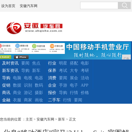
设为首页
安徽汽车网
广告
及时资讯
要闻
焦点
行业
明星
搭配
电影
新车资讯
导购
新车
保养
考试
大专
考研
导购
电脑
电视
电器
消费
要闻
展会
活动
促销
数据
识别
数码
企业
手游
电子
APP
商讯
商业
游记
摄影
报价
导购
行情
价格
金融
衣服
商家
画妆
二手车
行情
要闻
您当前的位置 ：
主页
>
安徽汽车网
>
新车
> 正文