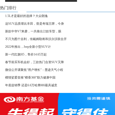
热门排行
1.5L才是最好的选择？大众朗逸
这SUV品质堪比丰田，曾是奇瑞王牌，今身
新款中华V7来袭，一共推出22款车型，眼
不只为图个吉利，传戴姆勒将和沃尔沃联合开
2022年推出，Jeep全新小型SUV计
新一代红旗H5，售价14.65万起
春节前买车机会好，三款热门合资SUV又降
微信公开课聚焦“用户增长”：墨迹天气小程
檀情娑爱首推“檀香360”助力健康中国
年底促销季 还是6.6万哈弗M6最具诚意