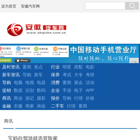
设为首页
安徽汽车网
广告
及时资讯
要闻
焦点
行业
明星
搭配
电影
新车资讯
导购
新车
保养
考试
大专
考研
导购
电脑
电视
电器
消费
要闻
展会
活动
促销
数据
识别
数码
企业
手游
电子
APP
商讯
商业
游记
摄影
报价
导购
行情
价格
金融
衣服
商家
画妆
二手车
行情
要闻
商讯
宝妈自驾游就选冒险家