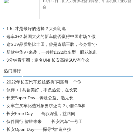
10月22日，由人力资源社会保障部、中国机械工业联合
会
1.5L才是最好的选择？大众朗逸
选车3+2 韩国大火的新车能否赢得中国市场？傲
这SUV品质堪比丰田，曾是奇瑞王牌，今身背"小
新款中华V7来袭，一共推出22款车型，眼花缭乱
3分钟看车圈：定名UNI 长安高端SUV有什么
热门排行
2022年长安汽车粉丝盛典“闪耀每一个你
伙伴 + | 共创美好，不负热爱，在长安
长安Super Day—奔赴公益、遇见长
女车主买车比选对象要求还高？小鹏G3i和
长安Free Day——驾驭深蓝，益路同
伙伴同行 智胜未来 ——长安汽车“一号工
长安Open Day——探寻“智”造科技