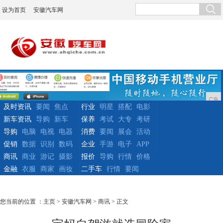
设为首页
安徽汽车网
广告
及时资讯
要闻
焦点
行业
明星
搭配
电影
新车资讯
导购
新车
保养
考试
大专
考研
导购
电脑
电视
电器
消费
要闻
展会
活动
促销
数据
识别
数码
企业
手游
电子
APP
商讯
商业
游记
摄影
报价
导购
行情
价格
金融
衣服
商家
画妆
二手车
行情
要闻
您当前的位置 ：
主页
>
安徽汽车网
>
商讯
> 正文