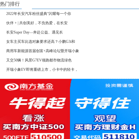
热门排行
2022年长安汽车粉丝盛典“闪耀每一个你
伙伴 + | 共创美好，不负热爱，在长安
长安Super Day—奔赴公益、遇见长
女车主买车比选对象要求还高？小鹏G3i和
商用车新能源首届创富+高峰论坛暨开瑞小象
又交50辆！风景G7EV领跑都市物流绿色
开瑞小象EV即将重磅上市，小卡中的轻卡，