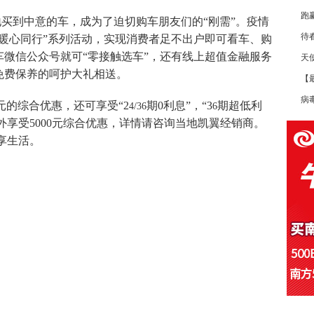
跑
地买到中意的车，成为了迫切购车朋友们的
“刚需”。疫情
待
暖心同行”系列活动，实现消费者足不出户即可看车、购
微信公众号就可“零接触选车”，还有线上超值金融服务
天
免费保养的呵护大礼相送。
【
病
元的综合优惠，还可享受
“2
期
0利息”，“3
期超低利
4/36
6
外享受5000元综合优惠，详情请咨询当地凯翼经销商。
享生活。