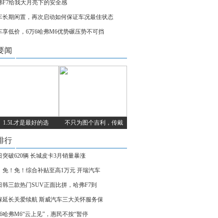
弗F7给我大月亮下的安全感
车长期闲置，再次启动如何保证车况最佳状态
车享低价，6万6哈弗M6优势碾压势不可挡
要闻
1.5L才是最好的选
不只为图个吉利，传戴
排行
日突破620辆 长城皮卡3月销量暴涨
！免！免！综合补贴至高1万元 开瑞汽车
日韩三款热门SUV正面比拼，哈弗F7到
保延长关爱续航 斯威汽车三大关怀服务保
万6哈弗M6“云上见”，惠民不按“暂停