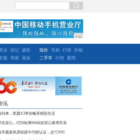
广告
商业
游记
摄影
报价
导购
行情
价格
衣服
商家
画妆
二手车
行情
要闻
资讯
春到来，凯翼X3带你畅享精彩生活
家先安心，6万6哈弗M6你的安心家用车首
途车载新风系统获中汽研认证，达“CN95