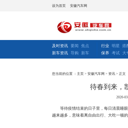
设为首页
安徽汽车网
及时资讯
要闻
焦点
行业
明星
搭
新车资讯
导购
新车
保养
考试
大
您当前的位置 ：
主页
>
安徽汽车网
>
资讯
> 正文
待春到来，
2020-03
等待疫情结束的日子里，每日清晨睡眼
越来越多，意味着离自由出行、大吃一顿的