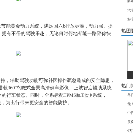
哈
汽
好
高效节能黄金动力系统，满足国六b排放标准，动力强、提
热图
，拥有不俗的驾驶乐趣，无论何时何地都能一路陪你快
加持，辅助驾驶功能可弥补因操作疏忽造成的安全隐患，
热门
3搭载360°鸟瞰式全景高清倒车影像、上坡智启辅助系统
的行车状态。同时，全系标配TPMS
系统，
单
胎压监测
系统，为出行带来更安全的智能防护。
免
中
质
6