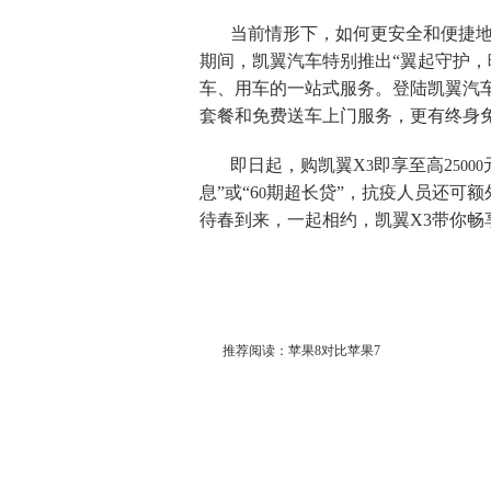
当前情形下，如何更安全和便捷
期间，凯翼汽车特别推出“翼起守护，
车、用车的一站式服务。登陆凯翼汽车
套餐和免费送车上门服务，更有终身
即日起，购凯翼
X
即享至高
2
3
5000
息
”或“6
期超长贷
”，抗疫人员还可额
0
待春到来，一起相约，凯翼X3带你畅
推荐阅读：
苹果8对比苹果7