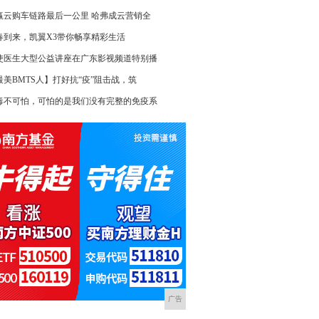
赢云购车链路最后一公里 哈弗成云营销全
春到来，凯翼X3带你畅享精彩生活
使医生大型公益讲座在广东影视频道特别播
最美BMTS人】打好抗“疫”阻击战，筑
毒不可怕，可怕的是我们没有完整的免疫系
广告