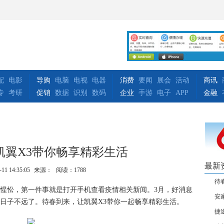
配
电影
导购
电脑
电视
电器
消费
要闻
展会
活动
商讯
专
考研
促销
数据
识别
数码
企业
手游
电子
APP
金融
凯翼X3带你畅享精彩生活
最新
-11 14:35:05
来源：
阅读：1788
待
惺忪，第一件事就是打开手机查看疫情相关新闻。3月，好消息
安
日子不远了。待春到来，让凯翼X
3
带你一起畅享精彩生活。
捷