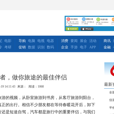
配
电影
导购
电脑
电视
电器
消费
要闻
展会
活动
商讯
专
考研
促销
数据
识别
数码
企业
手游
电子
APP
金融
指南者，做你旅途的最佳伴侣
最新
-19 14:11:43
来源：
阅读：1068
全
旅游的视频，从卧室旅游到书房，从客厅旅游到阳台，
佳
真正的出行。相信不少朋友都在等待春暖花开后，卸下
半
行还是短途自驾，汽车都是旅行中的重要伴侣，与我们