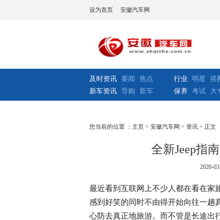
设为首页
安徽汽车网
及时资讯
要闻
焦点
行业
明星
搭
新车资讯
导购
新车
保养
考试
大
您当前的位置 ：
主页
>
安徽汽车网
>
资讯
> 正文
全新Jeep
2020-03
最近看到互联网上不少人都在看在家
感到好笑的同时不由得开始向往一趟
心防去真正地旅游。而不管是长途出