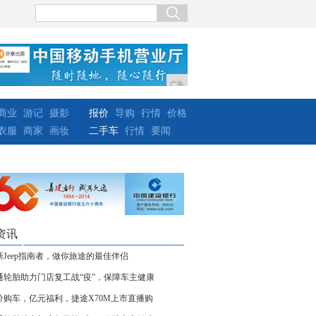
广告
商业
游记
摄影
报价
导购
行情
价格
衣服
商家
画妆
二手车
行情
要闻
资讯
新Jeep指南者，做你旅途的最佳伴侣
通轮胎助力门店复工战“疫”，保障车主健康
价购车，亿元福利，捷途X70M上市直播购