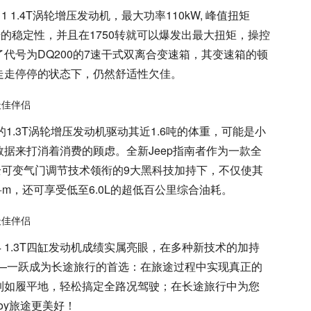
 1.4T涡轮增压发动机，最大功率110kW, 峰值扭矩
错的稳定性，并且在1750转就可以爆发出最大扭矩，操控
代号为DQ200的7速干式双离合变速箱，其变速箱的顿
走走停停的状态下，仍然舒适性欠佳。
的1.3T涡轮增压发动机驱动其近1.6吨的体重，可能是小
据来打消着消费的顾虑。全新Jeep指南者作为一款全
-air全可变气门调节技术领衔的9大黑科技加持下，不仅使其
N·m，还可享受低至6.0L的超低百公里综合油耗。
T4 1.3T四缸发动机成绩实属亮眼，在多种新技术的加持
——一跃成为长途旅行的首选：在旅途过程中实现真正的
到如履平地，轻松搞定全路况驾驶；在长途旅行中为您
oy旅途更美好！