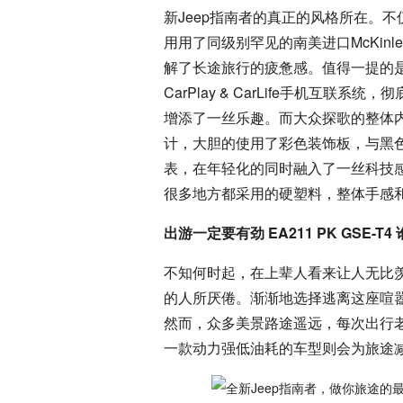
新Jeep指南者的真正的风格所在。
用用了同级别罕见的南美进口McKin
解了长途旅行的疲惫感。值得一提的是
CarPlay & CarLife手机互
增添了一丝乐趣。而大众探歌的整体
计，大胆的使用了彩色装饰板，与黑
表，在年轻化的同时融入了一丝科技
很多地方都采用的硬塑料，整体手感
出游一定要有劲 EA211 PK GSE-T
不知何时起，在上辈人看来让人无比羡
的人所厌倦。渐渐地选择逃离这座喧
然而，众多美景路途遥远，每次出行
一款动力强低油耗的车型则会为旅途