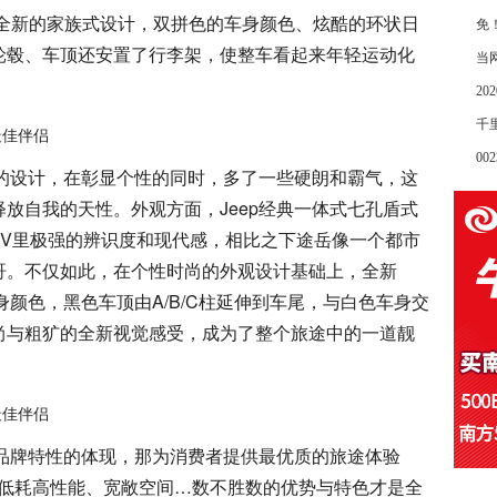
前全新的家族式设计，双拼色的车身颜色、炫酷的环状日
免
轮毂、车顶还安置了行李架，使整车看起来年轻运动化
当
2
千
00
岳的设计，在彰显个性的同时，多了一些硬朗和霸气，这
放自我的天性。外观方面，Jeep经典一体式七孔盾式
SUV里极强的辨识度和现代感，相比之下途岳像一个都市
哥。不仅如此，在个性时尚的外观设计基础上，全新
身颜色，黑色车顶由A/B/C柱延伸到车尾，与白色车身交
尚与粗犷的全新视觉感受，成为了整个旅途中的一道靓
是品牌特性的体现，那为消费者提供最优质的旅途体验
虑、低耗高性能、宽敞空间…数不胜数的优势与特色才是全