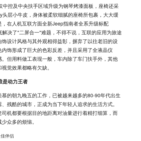
不仅中控及中央扶手区域升级为钢琴烤漆面板，座椅还采
ley头层小牛皮，身体被柔软细腻的座椅所包裹，大大缓
，在人机互联方面全新Jeep指南者全系升级标配
联系统，彻底解决了"二屏合一"难题，不得不说，互联的应用为旅途
内饰设计风格与其外观相得益彰，摒弃了以往老旧的设
色内饰形成了巨大的色彩反差，并且采用了全液晶仪
感。但用料做工表现一般，车内除了车门扶手外，其他
和视觉效果都略有欠缺。
4 谁是动力王者
慕的朝九晚五的工作，已被越来越多的80-90年代出生
嚣、残酷的城市，正成为当下年轻人追求的生活方式。
老司机都要根据目的地距离对油量进行着精打细算，而
减少众多的烦恼。