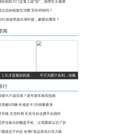
通轮胎助力门店复工战“疫“，保障车主健康
情过后的报复性消费 买车明智吗？
拉R1保值率超出保时捷，豪横在哪里？
要闻
1.5L才是最好的选
不只为图个吉利，传戴
排行
凑级SUV该买谁？新年新车购买指南
日突破620辆 长城皮卡3月销量暴涨
怀升级 共克时艰 长安马自达携手全国经
托罗拉新出的翻盖手机，让我重新认识了折
于颜值忠于内在 哈弗F系品质先行实力吸