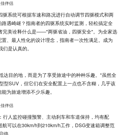
的四驱系统可根据车速和路况进行自动调节四驱模式和两
怕路遇崎岖？指南者的四驱系统实时监测，轻松搞定全
南者完美诠释什么是——"两驱省油，四驱安全"。为全家选
配置、最人性化的设计理念，指南者一次性满足。成为
，我们是认真的。
抵达目的地，而是为了享受旅途中的种种乐趣。"虽然全
凑型型SUV，但它们在安全配置上一点也不含糊，几乎该
信能为旅途增添不少乐趣。
如：行人监控碰撞预警、主动刹车和车道保持，均有配
可以在30km/h到210km/h工作，DSG变速箱调整范
车启停。