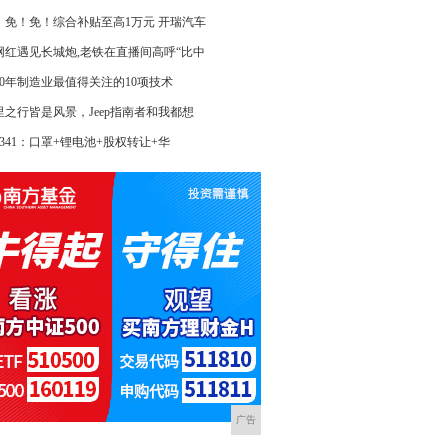
！免！免！综合补贴至高1万元 开瑞汽车
网红遇见长城炮,老铁在直播间高呼“比中
020年制造业最值得关注的10项技术
里之行皆是风景，Jeep指南者和我都想
2341：口罩+锂电池+股权转让+华
广告