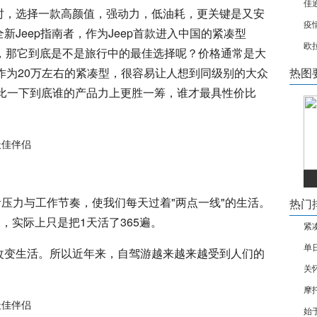
佳
时，选择一款高颜值，强动力，低油耗，更关键是又安
疫
Jeep指南者，作为Jeep首款进入中国的紧凑型
欧
爱，那它到底是不是旅行中的最佳选择呢？价格通常是大
者作为20万左右的紧凑型，很容易让人想到同级别的大众
热图
对比一下到底谁的产品力上更胜一筹，谁才最具性价比
活压力与工作节奏，使我们每天过着"两点一线"的生活。
热门
，实际上只是把1天活了365遍。
紧
单
改变生活。所以近年来，自驾游越来越来越受到人们的
关
摩
始