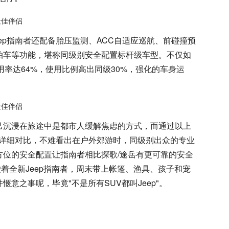
ep指南者还配备胎压监测、ACC自适应巡航、前碰撞预
泊车等功能，堪称同级别安全配置标杆级车型。不仅如
用率达64%，使用比例高出同级30%，强化的车身运
己沉浸在旅途中是都市人缓解焦虑的方式，而通过以上
岳的详细对比，不难看出在户外郊游时，同级别出众的专业
方位的安全配置让指南者相比探歌/途岳有更可靠的安全
驶着全新Jeep指南者，周末带上帐篷、渔具、孩子和宠
意之事呢，毕竟"不是所有SUV都叫Jeep"。