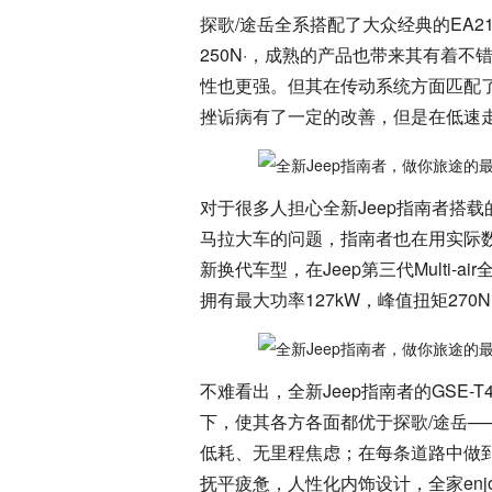
探歌/途岳全系搭配了大众经典的EA211
250N·，成熟的产品也带来其有着不
性也更强。但其在传动系统方面匹配了
挫诟病有了一定的改善，但是在低速
对于很多人担心全新Jeep指南者搭载
马拉大车的问题，指南者也在用实际数
新换代车型，在Jeep第三代Multi
拥有最大功率127kW，峰值扭矩270
不难看出，全新Jeep指南者的GSE-
下，使其各方各面都优于探歌/途岳
低耗、无里程焦虑；在每条道路中做
抚平疲惫，人性化内饰设计，全家enj