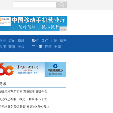
广告
商业
游记
摄影
报价
导购
行情
价格
衣服
商家
画妆
二手车
行情
要闻
资讯
拉破局汽车新零售 直播团购日破千台
就是我想要的！我是一名哈弗F5车主
0亿元终身免费保养 助推捷途X70M云上