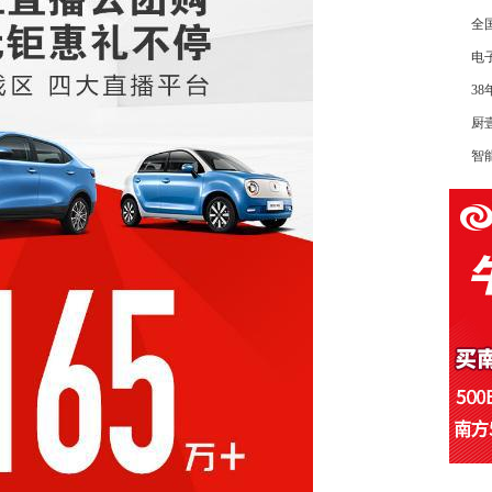
全
电
3
厨
智