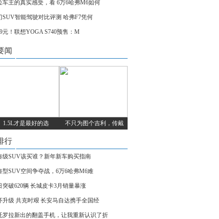
位车主的真实感受，看 6万6哈弗M6如何
门SUV智能驾驶对比评测 哈弗F7凭何
99元！联想YOGA S740预售：M
要闻
1.5L才是最好的选
不只为图个吉利，传戴
排行
凑级SUV该买谁？新年新车购买指南
凑型SUV空间争夺战，6万6哈弗M6难
日突破620辆 长城皮卡3月销量暴涨
怀升级 共克时艰 长安马自达携手全国经
托罗拉新出的翻盖手机，让我重新认识了折