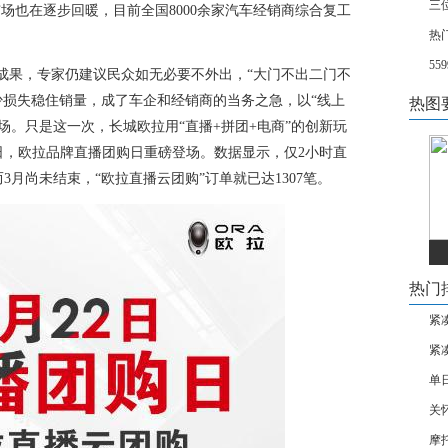
三
终端市场也在逐步回暖，目前全国8000余家汽车经销商综合复工
热
55
果，专家仍建议民众如无必要不外出，“大门不出二门不
少损失稳住销量，成了车企和经销商的当务之急，以“线上
热图
场。只是这一次，长城欧拉用“直播+拼团+电商”的创新玩
日，欧拉品牌直播团购日重磅登场。数据显示，仅2小时直
3月尚未结束，“欧拉直播云团购”订单就已达1307笔。
热门
紧
紧
单
关
摩