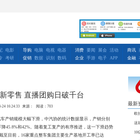
配
电影
导购
电脑
电视
电器
消费
要闻
展会
活动
商讯
专
考研
促销
数据
识别
数码
企业
手游
电子
APP
金融
新零售 直播团购日破千台
最新
-24 16:24:33
来源：
阅读：703
欧
月汽车产销规模大幅下滑，中汽协的统计数据显示，产销分别
这
分别下降45.8%和42%。随着复工复产的有序推进，这一下滑趋势
1
截至目前，16家重点整车集团主要生产基地开工率已达