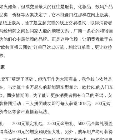
火如荼，但成交量最大的往往是服装、化妆品、数码产品
品类，价格等因素决定了，它不能像口红那样在网上贩卖。
再是纸上谈兵，除了建立起完善的线上交易模式，取得消费者
与经销商之间如同家人般的亲密关系，厂商一条心的和谐画
为他们心中最信赖的品牌。正是这种信赖，让消费者敢于在
欧拉直播云团购”订单已达1307笔，相比订单量，更让欧拉
赖。
回家
卖车”奠定了基础，但汽车作为大宗商品，竞争核心依然是
在。与动辄十多万起步的新能源车型相比，欧拉R1的入门车
全款。而疫情期间，为了能让更多消费者拥有自己的座驾，安
拼团活动，三人拼团成功即可每人获返1818元、300元购
价专区等多种直播新玩法。
3000元预定礼包、3500元金融礼、5000元全险礼覆盖
高达5000元的增换购现金大礼。另外，购车用户均可获得
桩。万元购车好礼，确保每一位消费者购车无忧，轻松实现自