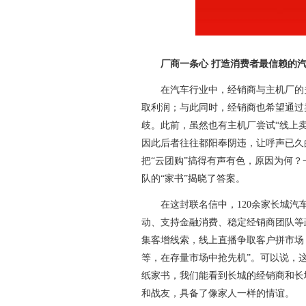
厂商一条心 打造消费者最信赖的
在汽车行业中，经销商与主机厂的关
取利润；与此同时，经销商也希望通过
歧。此前，虽然也有主机厂尝试“线上卖
因此后者往往都阳奉阴违，让呼声已久
把“云团购”搞得有声有色，原因为何
队的“家书”揭晓了答案。
在这封联名信中，120余家长城汽车
动、支持金融消费、稳定经销商团队等
集客增线索，线上直播争取客户拼市场
等，在存量市场中抢先机”。可以说，
纸家书，我们能看到长城的经销商和长
和战友，具备了像家人一样的情谊。