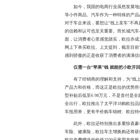
如今，我国的电商行业虽然发展地如
等小件商品。汽车作为一种特殊的产品
对于车企来说，要想让“线上卖车”不
的信赖和认可也至关重要。而长城汽车
面，让消费者心里感觉踏实，欧拉亦成
网上下单买欧拉。上文提到，截至目前“
感到骄傲的正是收获了消费者的满满信
仅需一台“苹果”钱 就能把小欧开
有了经销商的理解和支持，为“线上
产品力和价格，而这正是欧拉的优势所
型补贴后低至6.98万元，不是首付是
全出行，欧拉推出了太平洋18购欧拉品牌
车抵用券，更有半价购车锦鲤、欧拉特
此外，欧拉还特别推出多重惊喜豪礼——
车险、健康险，欧拉车主增换购还将获得
欧拉免费赠送的价值2500元家用充电