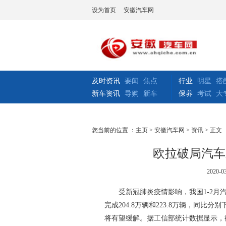
设为首页
安徽汽车网
及时资讯
要闻
焦点
行业
明星
搭
新车资讯
导购
新车
保养
考试
大
您当前的位置 ：
主页
>
安徽汽车网
>
资讯
> 正文
欧拉破局汽车
2020-03
受新冠肺炎疫情影响，我国1-2
完成204.8万辆和223.8万辆，同比
将有望缓解。据工信部统计数据显示，