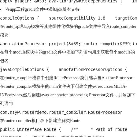
apply plugin: &#39;java-library&#39;dependencies {    im
在app工程gradle文件中添加jdk版本支持
compileOptions {    sourceCompatibility 1.8    targetCo
在route_api和app模块等其他组件化模块的gradle文件中导入route_compiler
模块
annotationProcessor project(&#39;:router_compiler&#39;)a
在每个module模块中的gradle文件中添加下列语句用来获取每个module的
包名
javaCompileOptions {    annotationProcessorOptions {    
在router_compiler模块中创建RouteProcessor类并继承自AbstractProcessor
在router_compiler模块中的main文件夹下创建文件夹resources/META-
INF/services,然后创建javax.annotation.processing.Processor文件，并添加下
列语句
com.nsyw.routerdemo.router_compiler.RouteProcessor
在router-compiler根目录下新建注解类Route
public @interface Route {    /**     * Path of route    