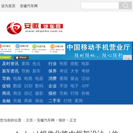
设为首页
安徽汽车网
广告
及时资讯
要闻
焦点
行业
明星
搭配
电影
新车资讯
导购
新车
保养
考试
大专
考研
导购
电脑
电视
电器
消费
要闻
展会
活动
促销
数据
识别
数码
企业
手游
电子
APP
商讯
商业
游记
摄影
报价
导购
行情
价格
金融
衣服
商家
画妆
二手车
行情
要闻
您当前的位置 ：
主页
>
安徽汽车网
>
报价
> 正文