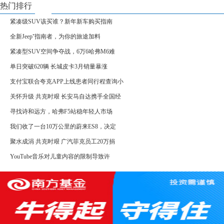
热门排行
紧凑级SUV该买谁？新年新车购买指南
全新Jeep⁺指南者，为你的旅途加料
紧凑型SUV空间争夺战，6万6哈弗M6难
单日突破620辆 长城皮卡3月销量暴涨
支付宝联合夸克APP上线患者同行程查询小
关怀升级 共克时艰 长安马自达携手全国经
寻找诗和远方，哈弗F5站稳年轻人市场
我们收了一台10万公里的蔚来ES8，决定
聚水成涓 共克时艰 广汽菲克员工20万捐
YouTube音乐对儿童内容的限制导致许