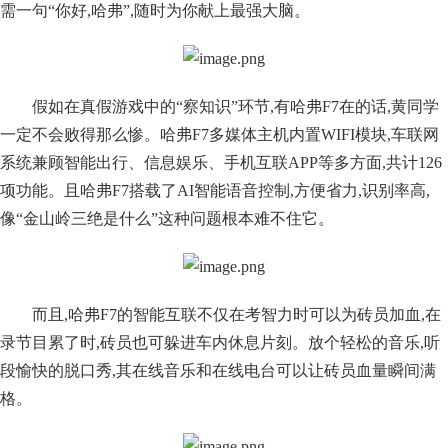
需一句“你好,哈弗”,随时为你献上最强大脑。
假如在真假游戏中的“察知识”环节,有哈弗F7在的话,黄同学
一定不会败得那么惨。哈弗F7多媒体主机内置WIFI模块,车联网
系统兼顾智能出行、信息娱乐、手机互联APP等多方面,共计126
项功能。且哈弗F7搭载了AI智能语音控制,方便省力,识别率高,
像“金山岭三绝是什么”这种问题根本难不住它。
而且,哈弗F7的智能互联不仅在考智力时可以为砖员加血,在
录节目累了时,砖员也可躲进车内休息片刻。放个轻松的音乐,听
段愉快的脱口秀,其在线音乐和在线电台可以让砖员血量瞬间满
格。