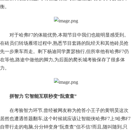
衡。
对于哈弗F7的体能优势,本期节目中我们也能明显感受到。
在砖员们转场雁塔过程中,熟悉节目套路的阮经天和其他砖员抢
先一步乘车而走。剩下杨迪同学萧瑟独行,但所幸他有哈弗F7仍
在等他,路途中做他的脚力,为后面的爬长城考验保存了很多体
力。
拼智力 它智能互联秒变“阮查查”
在考验智力环节,曾经被网友称为抢答小王子的黄明昊这次
居然也遭遇答题翻车,这个时候就应该让智能侠哈弗F7上!哈弗F7
自带行走的电脑,分分钟变身“阮查查”信不信?而且,随叫随到,只