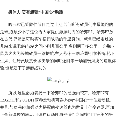
拼体力 它有超强“中国心”助跑
哈弗F7已经陪伴节目走过十期,若问所有砖员们中最能跑的
是谁,必须少不了这位给大家提供源源动力的哈弗F7。哈弗F7放
在古代,俨然是可助将军横扫战场的千里良驹。就拿已经走过的
几站来说吧!站与站之间小则几百公里,多则两千多公里。哈弗F7
风风火火为长城砖员一路护航,主人号令一响,它即引擎长鸣,轮下
生风。让砖员欣赏长城美景的同时还能来一场酣畅淋漓的速度体
验,也是建下了赫赫战功的。
所以,这里必须表扬一下哈弗F7的超强内“芯”。哈弗F7有
1.5GDIT和2.0GDIT两种发动机可选,均为“中国心”十佳发动机。
并且,与哈弗F7超强动力搭配的变速器也为世界十佳变速器,再加
上全新调校的底盘,可谓在运动性与舒适性之间找到了完美的平