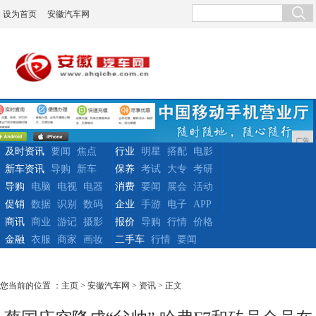
设为首页
安徽汽车网
广告
及时资讯
要闻
焦点
行业
明星
搭配
电影
新车资讯
导购
新车
保养
考试
大专
考研
导购
电脑
电视
电器
消费
要闻
展会
活动
促销
数据
识别
数码
企业
手游
电子
APP
商讯
商业
游记
摄影
报价
导购
行情
价格
金融
衣服
商家
画妆
二手车
行情
要闻
您当前的位置 ：
主页
>
安徽汽车网
>
资讯
> 正文