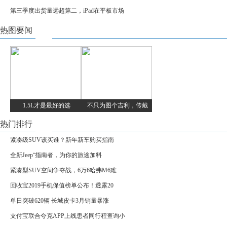
第三季度出货量远超第二，iPad在平板市场
热图要闻
1.5L才是最好的选
不只为图个吉利，传戴
热门排行
紧凑级SUV该买谁？新年新车购买指南
全新Jeep⁺指南者，为你的旅途加料
紧凑型SUV空间争夺战，6万6哈弗M6难
回收宝2019手机保值榜单公布！透露20
单日突破620辆 长城皮卡3月销量暴涨
支付宝联合夸克APP上线患者同行程查询小