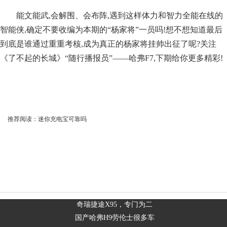
能文能武,会解围、会布阵,遇到这样体力和智力全能在线的
智能侠,确定不要收编为本期的“杨家将”一员吗!想不想知道最后
到底是谁通过重重考核,成为真正的杨家将挂帅出征了呢?关注
《了不起的长城》“随行播报员”——哈弗F7,下期给你更多精彩!
推荐阅读：
迷你充电宝可靠吗
奇瑞捷途X95，专门为二
国产哈弗H9劳伦士很多车