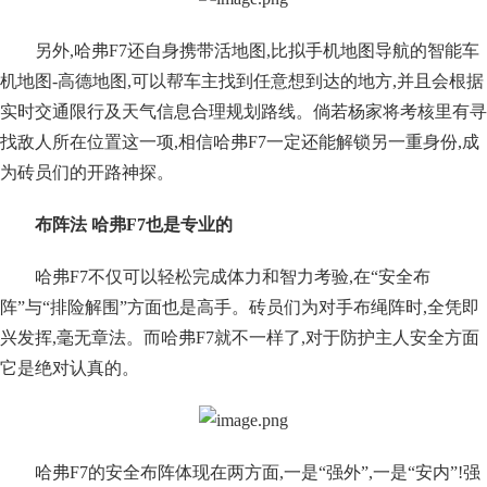
另外,哈弗F7还自身携带活地图,比拟手机地图导航的智能车
机地图-高德地图,可以帮车主找到任意想到达的地方,并且会根据
实时交通限行及天气信息合理规划路线。倘若杨家将考核里有寻
找敌人所在位置这一项,相信哈弗F7一定还能解锁另一重身份,成
为砖员们的开路神探。
布阵法 哈弗F7也是专业的
哈弗F7不仅可以轻松完成体力和智力考验,在“安全布
阵”与“排险解围”方面也是高手。砖员们为对手布绳阵时,全凭即
兴发挥,毫无章法。而哈弗F7就不一样了,对于防护主人安全方面
它是绝对认真的。
哈弗F7的安全布阵体现在两方面,一是“强外”,一是“安内”!强