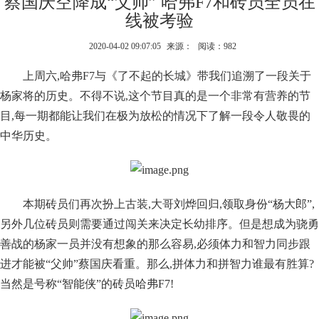
蔡国庆空降成“父帅” 哈弗F7和砖员全员在
线被考验
2020-04-02 09:07:05
来源：
阅读：982
上周六,哈弗F7与《了不起的长城》带我们追溯了一段关于
杨家将的历史。不得不说,这个节目真的是一个非常有营养的节
目,每一期都能让我们在极为放松的情况下了解一段令人敬畏的
中华历史。
本期砖员们再次扮上古装,大哥刘烨回归,领取身份“杨大郎”,
另外几位砖员则需要通过闯关来决定长幼排序。但是想成为骁勇
善战的杨家一员并没有想象的那么容易,必须体力和智力同步跟
进才能被“父帅”蔡国庆看重。那么,拼体力和拼智力谁最有胜算?
当然是号称“智能侠”的砖员哈弗F7!