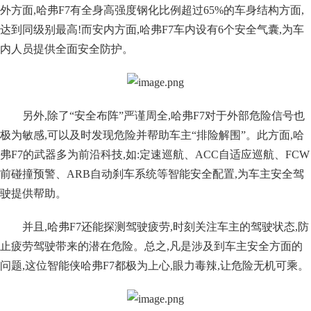
外方面,哈弗F7有全身高强度钢化比例超过65%的车身结构方面,
达到同级别最高!而安内方面,哈弗F7车内设有6个安全气囊,为车
内人员提供全面安全防护。
另外,除了“安全布阵”严谨周全,哈弗F7对于外部危险信号也
极为敏感,可以及时发现危险并帮助车主“排险解围”。此方面,哈
弗F7的武器多为前沿科技,如:定速巡航、ACC自适应巡航、FCW
前碰撞预警、ARB自动刹车系统等智能安全配置,为车主安全驾
驶提供帮助。
并且,哈弗F7还能探测驾驶疲劳,时刻关注车主的驾驶状态,防
止疲劳驾驶带来的潜在危险。总之,凡是涉及到车主安全方面的
问题,这位智能侠哈弗F7都极为上心,眼力毒辣,让危险无机可乘。