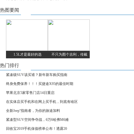
热图要闻
1.5L才是最好的选
不只为图个吉利，传戴
热门排行
紧凑级SUV该买谁？新年新车购买指南
终身免费保养！！！买捷途X95的最佳时期
苹果北京5家零售门店14日重启
在实体店买手机和在网上买手机，到底有啥区
全新Jeep⁺指南者，为你的旅途加料
紧凑型SUV空间争夺战，6万6哈弗M6难
回收宝2019手机保值榜单公布！透露20