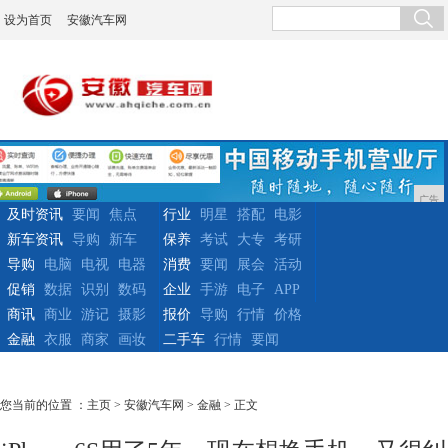
设为首页
安徽汽车网
广告
及时资讯
要闻
焦点
行业
明星
搭配
电影
新车资讯
导购
新车
保养
考试
大专
考研
导购
电脑
电视
电器
消费
要闻
展会
活动
促销
数据
识别
数码
企业
手游
电子
APP
商讯
商业
游记
摄影
报价
导购
行情
价格
金融
衣服
商家
画妆
二手车
行情
要闻
您当前的位置 ：
主页
>
安徽汽车网
>
金融
> 正文