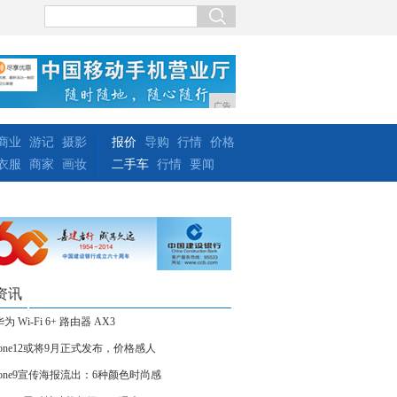
广告
商业
游记
摄影
报价
导购
行情
价格
衣服
商家
画妆
二手车
行情
要闻
资讯
为 Wi-Fi 6+ 路由器 AX3
hone12或将9月正式发布，价格感人
Phone9宣传海报流出：6种颜色时尚感