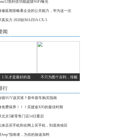
hone12黑科技功能超级WiFi曝光
保修延期策略看企业的公关能力，华为这一次
真实力 2020款MAZDA CX-5
要闻
1.5L才是最好的选
不只为图个吉利，传戴
排行
凑级SUV该买谁？新年新车购买指南
身免费保养！！！买捷途X95的最佳时期
果北京5家零售门店14日重启
实体店买手机和在网上买手机，到底有啥区
新Jeep⁺指南者，为你的旅途加料