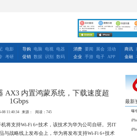
配
电影
导购
电脑
电视
电器
消费
要闻
展会
活动
商讯
专
考研
促销
数据
识别
数码
企业
手游
电子
APP
金融
路由器 AX3 内置鸿蒙系统，下载速度超
1Gbps
最新
曝华
-08 11:40:34
来源：
阅读：745
iP
系列手机将支持Wi-Fi 6+技术，该技术为华为公司自研。另IT
i
产品与战略线上发布会上，
华为将发布支持Wi-Fi 6+技术