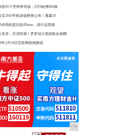
凑型SUV空间争夺战，6万6哈弗M6难
收宝2019手机保值榜单公布！透露20
果你用的是旧款iPhone，进行这四项
力支持，共克时艰丨罗罗动力系统联合捐赠
020年2月16日互联网新闻摘选
广告