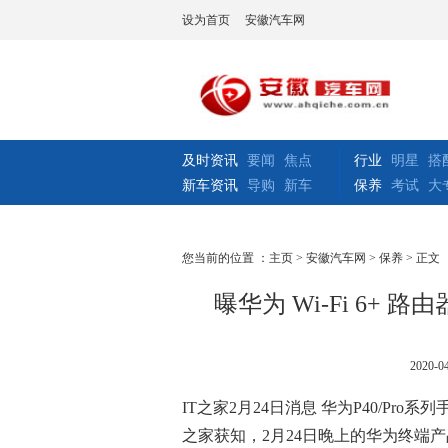
设为首页
安徽汽车网
及时资讯
要闻
焦点
行业
明星
搭
新车资讯
导购
新车
保养
考试
大
您当前的位置 ：
主页
>
安徽汽车网
>
保养
> 正文
曝华为 Wi-Fi 6+ 
2020-04
IT之家2月24日消息 华为P40/Pro
之家获知，2月24日晚上的华为终端