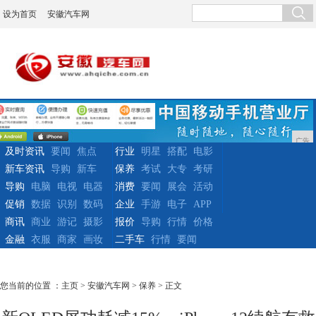
设为首页
安徽汽车网
广告
及时资讯
要闻
焦点
行业
明星
搭配
电影
新车资讯
导购
新车
保养
考试
大专
考研
导购
电脑
电视
电器
消费
要闻
展会
活动
促销
数据
识别
数码
企业
手游
电子
APP
商讯
商业
游记
摄影
报价
导购
行情
价格
金融
衣服
商家
画妆
二手车
行情
要闻
您当前的位置 ：
主页
>
安徽汽车网
>
保养
> 正文