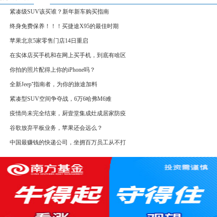
紧凑级SUV该买谁？新年新车购买指南
终身免费保养！！！买捷途X95的最佳时期
苹果北京5家零售门店14日重启
在实体店买手机和在网上买手机，到底有啥区
你拍的照片配得上你的iPhone吗？
全新Jeep⁺指南者，为你的旅途加料
紧凑型SUV空间争夺战，6万6哈弗M6难
疫情尚未完全结束，厨壹堂集成灶成居家防疫
谷歌放弃平板业务，苹果还会远么？
中国最赚钱的快递公司，坐拥百万员工从不打