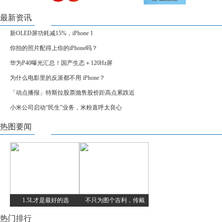
最新资讯
新OLED屏功耗减15%，iPhone 1
你拍的照片配得上你的iPhone吗？
华为P40曝光汇总！国产生态＋120Hz屏
为什么电影里的反派都不用 iPhone？
「动点播报」特斯拉股票抛售股价距高点累跌近
小米公司启动“民生”业务，米粉直呼太良心
热图要闻
1.5L才是最好的选
不只为图个吉利，传戴
热门排行