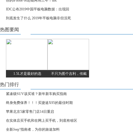
你的iPhone 6s还能再用三年！unc
IDC公布2019中国平板电脑数据：出现回
到底发生了什么 2019年平板电脑非但没死
热图要闻
1.5L才是最好的选
不只为图个吉利，传戴
热门排行
紧凑级SUV该买谁？新年新车购买指南
终身免费保养！！！买捷途X95的最佳时期
苹果北京5家零售门店14日重启
在实体店买手机和在网上买手机，到底有啥区
全新Jeep⁺指南者，为你的旅途加料