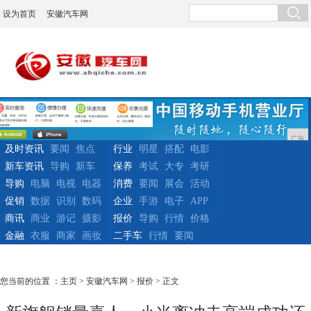
设为首页
安徽汽车网
广告
及时资讯
要闻
焦点
行业
明星
搭配
电影
新车资讯
导购
新车
保养
考试
大专
考研
导购
电脑
电视
电器
消费
要闻
展会
活动
促销
数据
识别
数码
企业
手游
电子
APP
商讯
商业
游记
摄影
报价
导购
行情
价格
金融
衣服
商家
画妆
二手车
行情
要闻
您当前的位置 ：
主页
>
安徽汽车网
>
报价
> 正文