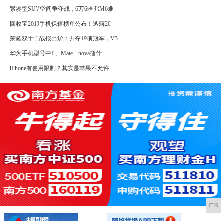
紧凑型SUV空间争夺战，6万6哈弗M6难
回收宝2019手机保值榜单公布！透露20
荣耀双十二战报出炉：共夺19项冠军，V3
华为手机型号中P、Mate、nova指什
iPhone有使用限制？其实是苹果不允许
广告