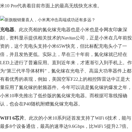
米10 Pro代表着目前市面上的最高无线快充水准。
充电器
。此次亮相的氮化镓充电器也是小米也是令网友印象深
刻，资料显示提供相关技术的Navitas公司，正是小米在几年前投
资的，这个充电头支持小米65W快充，但比标配充电头小了一
倍，并且发热更低。实际上，早在三十年前，氮化镓就已经在
LED上进行了普遍应用。直到近年来，才逐渐引入到手机上。作
为“第三代半导体材料”，氮化镓在光电子、高温大功率器件上都
有着优秀的表现，例如，美国空军F22上的相控阵雷达中正是大
量应用了氮化镓的射频器件。今年可以说是氮化镓的爆发之年，
小米10率先推出了低价版的氮化镓充电器。而根据可靠线报确
认，也会在P40随机附赠氮化镓充电器。
WIFI 6芯片
。此次的小米10系列还首发支持了WiFi 6技术，能与
最多8个设备通信，最高的速率达9.6Gbps，比WiFi 5提升2.7倍。