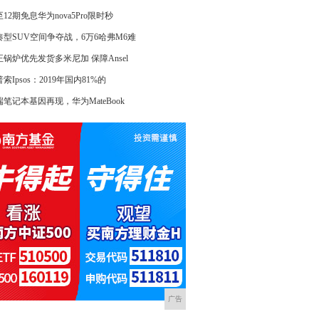
12期免息华为nova5Pro限时秒
凑型SUV空间争夺战，6万6哈弗M6难
正锅炉优先发货多米尼加 保障Ansel
索Ipsos：2019年国内81%的
端笔记本基因再现，华为MateBook
广告