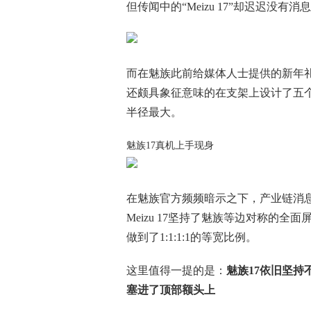
但传闻中的“Meizu 17”却迟迟没有消
而在魅族此前给媒体人士提供的新年礼物中
还颇具象征意味的在支架上设计了五个
半径最大。
魅族17真机上手现身
在魅族官方频频暗示之下，产业链消息
Meizu 17坚持了魅族等边对称的
做到了1:1:1:1的等宽比例。
这里值得一提的是：
魅族17依旧坚
塞进了顶部额头上