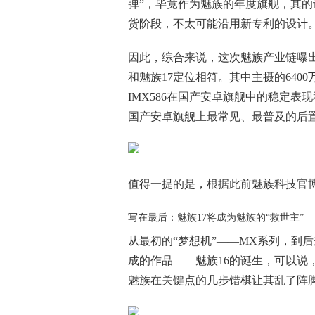
弹”，毕竟作为魅族的年度旗舰，其的
货阶段，不太可能沿用新专利的设计
因此，综合来说，这次魅族产业链曝出
和魅族17定位相符。其中主摄的640
IMX586在国产安卓旗舰中的稳定表
国产安卓旗舰上最常见、最普及的后
值得一提的是，根据此前魅族科技官博
写在最后：魅族17将成为魅族的“救世主”
从最初的“梦想机”——MX系列，到
成的作品——魅族16的诞生，可以说
魅族在关键点的几步错棋让其乱了阵