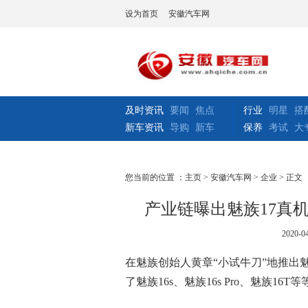
设为首页
安徽汽车网
及时资讯
要闻
焦点
行业
明星
搭
新车资讯
导购
新车
保养
考试
大
您当前的位置 ：
主页
>
安徽汽车网
>
企业
> 正文
产业链曝出魅族17真
2020-04
在魅族创始人黄章“小试牛刀”地推出魅族
了魅族16s、魅族16s Pro、魅族16T