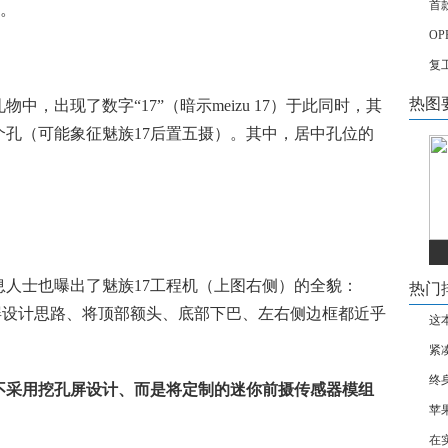
首款
息。
OP
复
热图
，出现了数字“17”（暗示meizu 17）于此同时，其
孔（可能象征魅族17后置五摄）。其中，居中孔位的
人士也曝出了魅族17工程机（上图右侧）的全貌：
热门
全面屏设计思路、将顶部额头、底部下巴、左右侧边框都近乎
这
紧
终
持不采用挖孔屏设计、而是将定制的迷你前摄传感器模组
苹
在