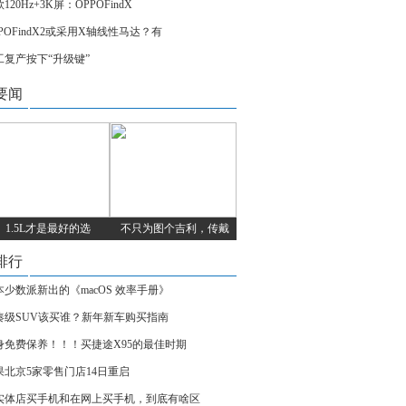
120Hz+3K屏：OPPOFindX
POFindX2或采用X轴线性马达？有
工复产按下“升级键”
要闻
1.5L才是最好的选
不只为图个吉利，传戴
排行
本少数派新出的《macOS 效率手册》
凑级SUV该买谁？新年新车购买指南
身免费保养！！！买捷途X95的最佳时期
果北京5家零售门店14日重启
实体店买手机和在网上买手机，到底有啥区