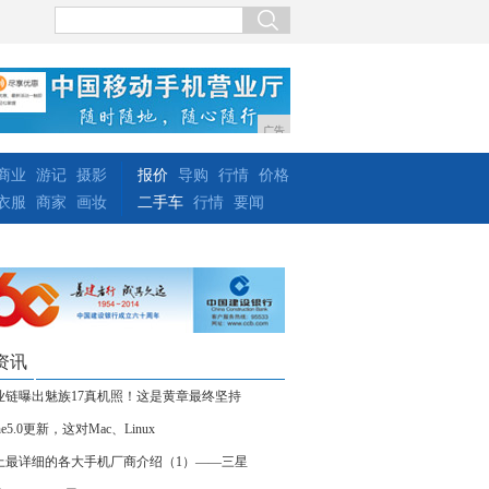
广告
商业
游记
摄影
报价
导购
行情
价格
衣服
商家
画妆
二手车
行情
要闻
资讯
业链曝出魅族17真机照！这是黄章最终坚持
ne5.0更新，这对Mac、Linux
上最详细的各大手机厂商介绍（1）——三星