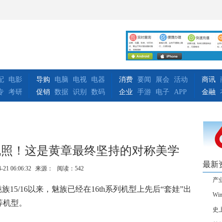
配
电影
导购
电脑
电视
电器
消费
要闻
展会
活动
商讯
专
考研
促销
数据
识别
数码
企业
手游
电子
APP
金融
机照！这是黄章最终坚持的对称美学
最新
-21 06:06:32
来源：
阅读：542
产
15/16以来，魅族已经在16th系列机型上先后“套娃”出
Wi
等等机型。
史