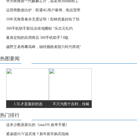
华为将推新一代麒麟芯片，或采用5nm制程工
运营商数据出炉：联通4G用户暴增，电信宽带
10年无悔青春亦无需证明！郜林把最好给了恒
360手机助手新玩法坐地圈粉 “乐次元礼约
量身定制的应用商店 360手机助手7.0版
越野王者再攀高峰，福特撼路者国六时代再现“
热图要闻
1.5L才是最好的选
不只为图个吉利，传戴
热门排行
这本少数派新出的《macOS 效率手册》
紧凑级SUV该买谁？新年新车购买指南