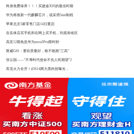
终身免费保养！！！买捷途X95的最佳时期
华为将推新一代麒麟芯片，或采用5nm制程
苹果北京5家零售门店14日重启
在实体店买手机和在网上买手机，到底有啥区
高至12期免息华为nova5Pro限时秒
斯威G01：要吹质量好，敢不敢跑“三高”
张云国——“不辱时代使命不负人民期望”2
库克火力全开！iOS14两大黑科技曝光，