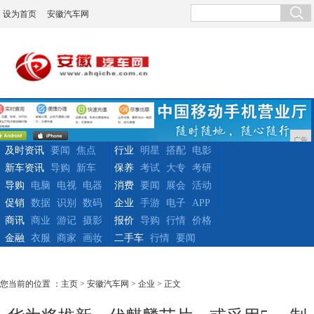
设为首页
安徽汽车网
广告
及时资讯
要闻
焦点
行业
明星
搭配
电影
新车资讯
导购
新车
保养
考试
大专
考研
导购
电脑
电视
电器
消费
要闻
展会
活动
促销
数据
识别
数码
企业
手游
电子
APP
商讯
商业
游记
摄影
报价
导购
行情
价格
金融
衣服
商家
画妆
二手车
行情
要闻
您当前的位置 ：
主页
>
安徽汽车网
>
企业
> 正文