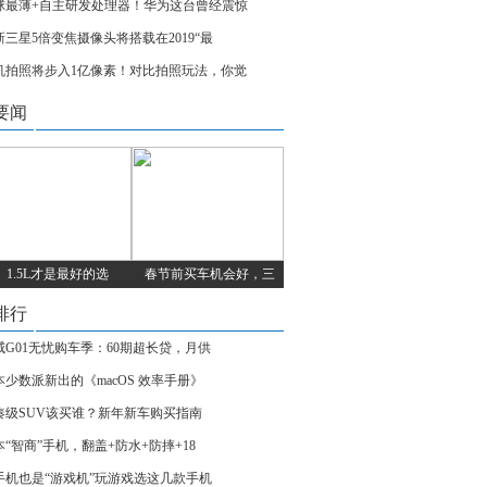
球最薄+自主研发处理器！华为这台曾经震惊
新三星5倍变焦摄像头将搭载在2019“最
机拍照将步入1亿像素！对比拍照玩法，你觉
要闻
1.5L才是最好的选
春节前买车机会好，三
排行
威G01无忧购车季：60期超长贷，月供
本少数派新出的《macOS 效率手册》
凑级SUV该买谁？新年新车购买指南
本“智商”手机，翻盖+防水+防摔+18
手机也是“游戏机”玩游戏选这几款手机