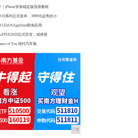
下！iPhone安装稳定版迅雷教程
米10系列正式发布，3999元起售的小
11日iOSAppStore限免应用
voAPEX2020正式官宣，或将搭
cause of You 现代汽车氢
广告