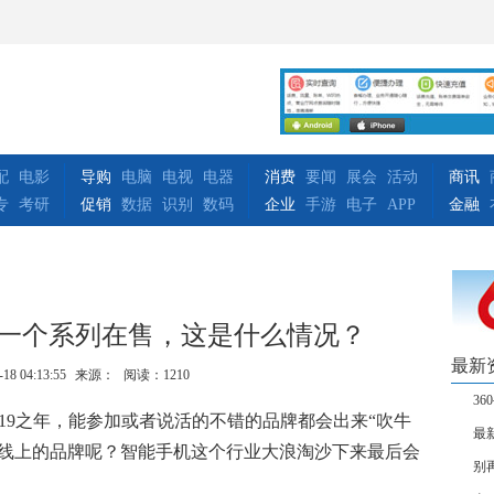
配
电影
导购
电脑
电视
电器
消费
要闻
展会
活动
商讯
专
考研
促销
数据
识别
数码
企业
手游
电子
APP
金融
下一个系列在售，这是什么情况？
最新
-18 04:13:55
来源：
阅读：1210
3
019之年，能参加或者说活的不错的品牌都会出来“吹牛
最
命线上的品牌呢？智能手机这个行业大浪淘沙下来最后会
别