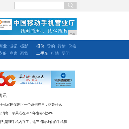
广告
商业
游记
摄影
报价
导购
行情
价格
衣服
商家
画妆
二手车
行情
要闻
资讯
60手机官网仅剩下一个系列在售，这是什么
新消息：苹果或在2020年发布5款iPh
再乱清理手机内存了，这三招能让你的手机释