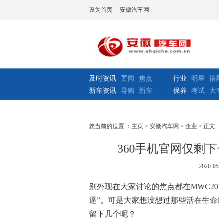
设为首页
安徽汽车网
及时资讯
要闻
焦点
行业
明星
搭
新车资讯
导购
新车
保养
考试
大
您当前的位置 ：
主页
>
安徽汽车网
>
企业
> 正文
360手机官网仅剩
2020-05
别外现在大家讨论的焦点都在MWC2
逼”。可是大家想没想过那些活在生
留下几个呢？