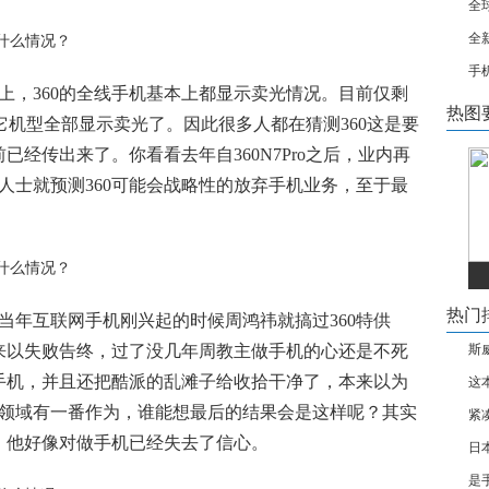
全
全
手
之上，360的全线手机基本上都显示卖光情况。目前仅剩
热图
，其它机型全部显示卖光了。因此很多人都在猜测360这是要
经传出来了。你看看去年自360N7Pro之后，业内再
内人士就预测360可能会战略性的放弃手机业务，至于最
热门
！当年互联网手机刚兴起的时候周鸿祎就搞过360特供
来以失败告终，过了没几年周教主做手机的心还是不死
斯
手机，并且还把酷派的乱滩子给收拾干净了，本来以为
这
机领域有一番作为，谁能想最后的结果会是这样呢？其实
紧
，他好像对做手机已经失去了信心。
日
是