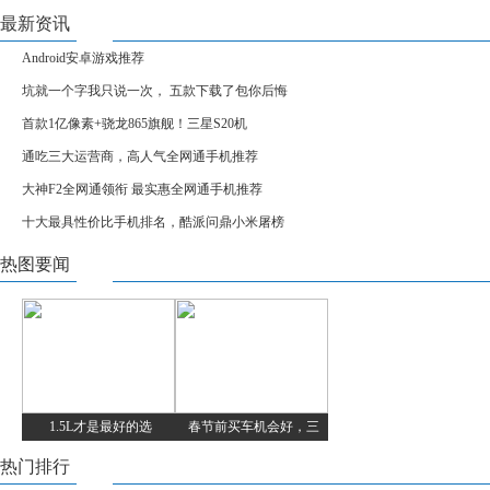
最新资讯
Android安卓游戏推荐
坑就一个字我只说一次， 五款下载了包你后悔
首款1亿像素+骁龙865旗舰！三星S20机
通吃三大运营商，高人气全网通手机推荐
大神F2全网通领衔 最实惠全网通手机推荐
十大最具性价比手机排名，酷派问鼎小米屠榜
热图要闻
1.5L才是最好的选
春节前买车机会好，三
热门排行