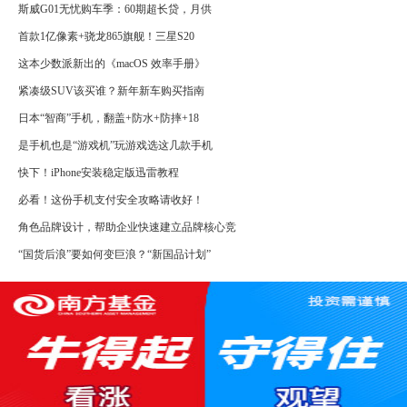
斯威G01无忧购车季：60期超长贷，月供
首款1亿像素+骁龙865旗舰！三星S20
这本少数派新出的《macOS 效率手册》
紧凑级SUV该买谁？新年新车购买指南
日本“智商”手机，翻盖+防水+防摔+18
是手机也是“游戏机”玩游戏选这几款手机
快下！iPhone安装稳定版迅雷教程
必看！这份手机支付安全攻略请收好！
角色品牌设计，帮助企业快速建立品牌核心竞
“国货后浪”要如何变巨浪？“新国品计划”