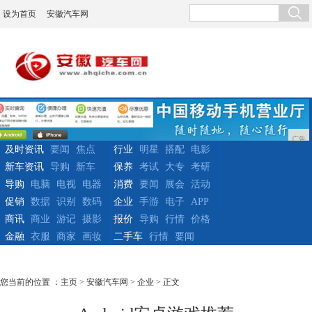
设为首页
安徽汽车网
广告
及时资讯
要闻
焦点
行业
明星
搭配
电影
新车资讯
导购
新车
保养
考试
大专
考研
导购
电脑
电视
电器
消费
要闻
展会
活动
促销
数据
识别
数码
企业
手游
电子
APP
商讯
商业
游记
摄影
报价
导购
行情
价格
金融
衣服
商家
画妆
二手车
行情
要闻
您当前的位置 ：
主页
>
安徽汽车网
>
企业
> 正文