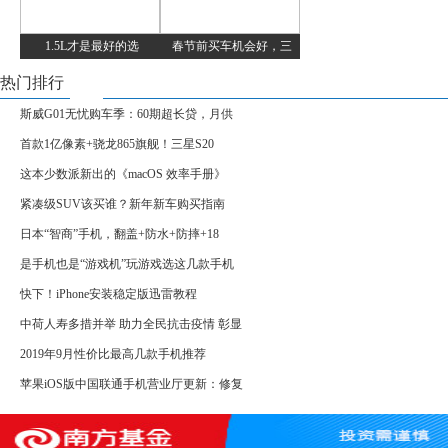
1.5L才是最好的选
春节前买车机会好，三
热门排行
斯威G01无忧购车季：60期超长贷，月供
首款1亿像素+骁龙865旗舰！三星S20
这本少数派新出的《macOS 效率手册》
紧凑级SUV该买谁？新年新车购买指南
日本“智商”手机，翻盖+防水+防摔+18
是手机也是“游戏机”玩游戏选这几款手机
快下！iPhone安装稳定版迅雷教程
中荷人寿多措并举 助力全民抗击疫情 彰显
2019年9月性价比最高几款手机推荐
苹果iOS版中国联通手机营业厅更新：修复