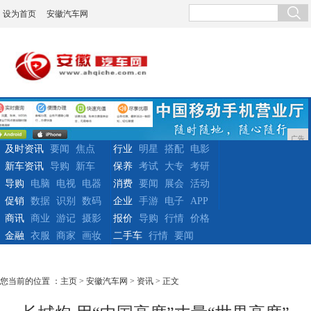
设为首页
安徽汽车网
广告
及时资讯
要闻
焦点
行业
明星
搭配
电影
新车资讯
导购
新车
保养
考试
大专
考研
导购
电脑
电视
电器
消费
要闻
展会
活动
促销
数据
识别
数码
企业
手游
电子
APP
商讯
商业
游记
摄影
报价
导购
行情
价格
金融
衣服
商家
画妆
二手车
行情
要闻
您当前的位置 ：
主页
>
安徽汽车网
>
资讯
> 正文