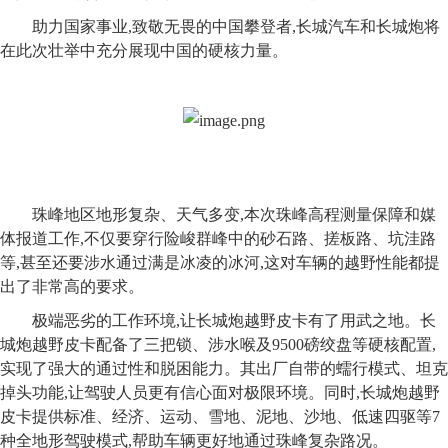
助力国家事业,致敬无畏的中国攀登者,长城汽车和长城炮将
在此次壮举中充分展现中国的硬核力量。
珠峰地区地形复杂、天气多变,本次珠峰高程测量保障和媒
体报道工作,不仅要穿行险峻群峰中的砂石路、搓板路、坑洼路
等,甚至还要涉水通过满是冰凌的冰河,这对车辆的越野性能都提
出了非常高的要求。
极端恶劣的工作环境,让长城炮越野皮卡有了用武之地。长
城炮越野皮卡配备了三把锁、涉水喉及9500磅绞盘等硬核配置,
实现了强大的通过性和脱困能力。其出厂自带的蠕行模式、坦克
掉头功能,让驾驶人员更有信心面对极限环境。同时,长城炮越野
皮卡提供标准、经济、运动、雪地、泥地、沙地、低速四驱等7
种全地形驾驶模式,帮助车辆更好地通过珠峰复杂路况。