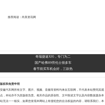
推荐阅读：
尚美资讯网
奇瑞捷途X95，专门为二
国产哈弗H9劳伦士很多车
春节前买车机会好，三款热
版权和免责申明
安徽汽车网所有文字、图片、视频、音频等资料均来自互联网，不代表本站赞同其观
点，本站亦不为其版权负责。相关作品的原创性、文中陈述文字以及内容数据庞杂本
站无法一一核实，如果您发现本网站上有侵犯您的合法权益的内容，请联系我们，本