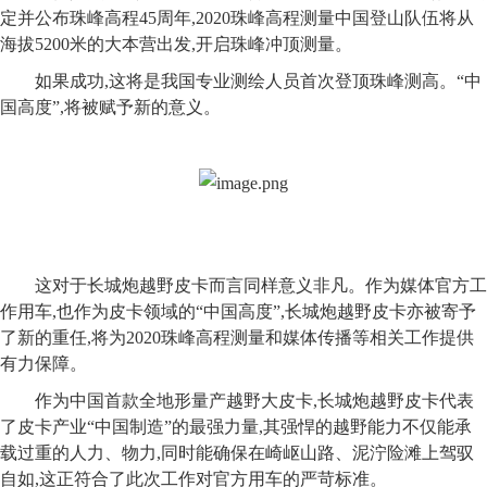
定并公布珠峰高程45周年,2020珠峰高程测量中国登山队伍将从
海拔5200米的大本营出发,开启珠峰冲顶测量。
如果成功,这将是我国专业测绘人员首次登顶珠峰测高。“中
国高度”,将被赋予新的意义。
这对于长城炮
越野皮卡
而言同样意义非凡。作为媒体官方工
作用车,也作为皮卡领域的“中国高度”,长城炮
越野皮卡
亦被寄予
了新的重任,将为2020珠峰高程测量和媒体传播等相关工作提供
有力保障。
作为中国首款全地形量产越野大皮卡,长城炮
越野皮卡
代表
了皮卡产业“中国制造”的最强力量,其强悍的越野能力不仅能承
载过重的人力、物力,同时能确保在崎岖山路、泥泞险滩上驾驭
自如,这正符合了此次工作对官方用车的严苛标准。