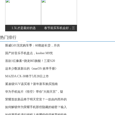
1.5L才是最好的选
春节前买车机会好，三
热门排行
斯威G01无忧购车季：60期超长贷，月供
国产好音乐手机盘点，koobee M9凭
首款1亿像素+骁龙865旗舰！三星S20
这本少数派新出的《macOS 效率手册》
MAZDA CX-30将于5月28日上市
紧凑级SUV该买谁？新年新车购买指南
华为手机短片《悟空》带你“大闹天宫”，疑
荣耀首款新品将于明天官宣？一款由内而外的
如何解锁华为荣耀手机那些隐藏的秘密？输入
如何用手机进行编程？有哪些值得推荐的软件