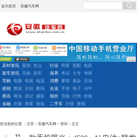
设为首页
安徽汽车网
广告
及时资讯
要闻
焦点
行业
明星
搭配
电影
新车资讯
导购
新车
保养
考试
大专
考研
导购
电脑
电视
电器
消费
要闻
展会
活动
促销
数据
识别
数码
企业
手游
电子
APP
商讯
商业
游记
摄影
报价
导购
行情
价格
金融
衣服
商家
画妆
二手车
行情
要闻
您当前的位置 ：
主页
>
安徽汽车网
>
资讯
> 正文