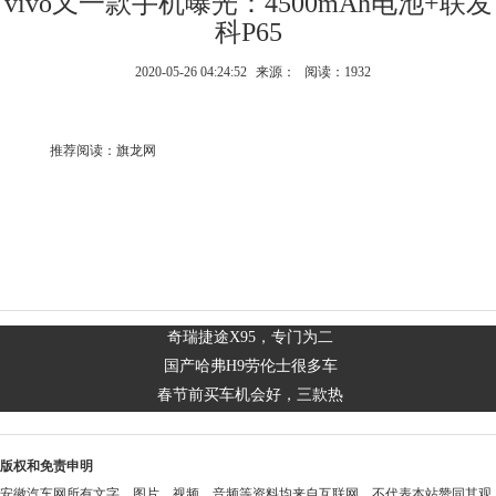
vivo又一款手机曝光：4500mAh电池+联发
科P65
2020-05-26 04:24:52
来源：
阅读：1932
推荐阅读：
旗龙网
奇瑞捷途X95，专门为二
国产哈弗H9劳伦士很多车
春节前买车机会好，三款热
版权和免责申明
安徽汽车网所有文字、图片、视频、音频等资料均来自互联网，不代表本站赞同其观