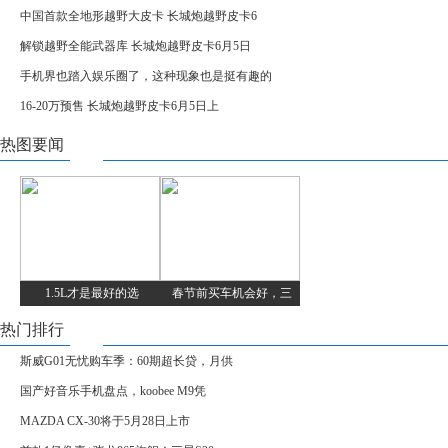
中国首款全地形越野大皮卡 长城炮越野皮卡6
解锁越野全能武器库 长城炮越野皮卡6月5日
手机界也踏入娱乐圈了，这种现象也是挺有趣的
16-20万预售 长城炮越野皮卡6月5日上
热图要闻
1.5L才是最好的选
春节前买车机会好，三
热门排行
斯威G01无忧购车季：60期超长贷，月供
国产好音乐手机盘点，koobee M9凭
MAZDA CX-30将于5月28日上市