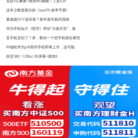
首款1亿像素+骁龙865旗舰！三星S20
这本少数派新出的《macOS 效率手册》
紧凑级SUV该买谁？新年新车购买指南
华为手机短片《悟空》带你“大闹天宫”，疑
丢手机丢怕了？来，教你一个把手机锁在裤兜
中端机华为p30系列手机即将上市，这可能
跌至588！120hz+2K屏幕+骁龙8