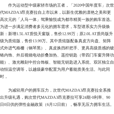
作为运动型中级家轿市场的王者，「2020中国年度车」次世
代MAZDA3昂克赛拉自上市以来，以新生优雅的凛艳之美和更
高次元的「人马一体」驾乘愉悦成为都市精英一族的购车首选。
为进一步满足消费者多元化的拥车需求，车型谱系实力升级焕
新：新增1.5L AT质悦天窗版，售价12.99万；原2.0L AT质尚版升
级为质炫版，售价13.99万。其中质炫版配备真皮方向盘、矩阵
式外进气格栅（钢琴黑）、真皮换挡杆把手、更具高级质感的镀
铬内饰、外后视镜电动折叠加热、遥控钥匙（带四门车窗升降功
能）、激光雕刻中控台饰板、智能无钥匙进入系统、双区独立自
动恒温空调等，以越级豪华配置为用户蓄能质美生活。与此同
时，
为减轻用户的拥车压力，次世代MAZDA3昂克赛拉全系推
出升级礼遇，购次世代MAZDA3昂克赛拉可享24期·0利率、90
日0日供的弹性金融政策（6月12日前），畅享无压力拥车生活。