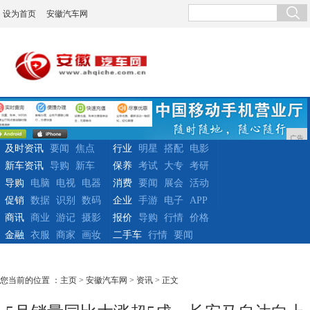
设为首页
安徽汽车网
广告
及时资讯
要闻
焦点
行业
明星
搭配
电影
新车资讯
导购
新车
保养
考试
大专
考研
导购
电脑
电视
电器
消费
要闻
展会
活动
促销
数据
识别
数码
企业
手游
电子
APP
商讯
商业
游记
摄影
报价
导购
行情
价格
金融
衣服
商家
画妆
二手车
行情
要闻
您当前的位置 ：
主页
>
安徽汽车网
>
资讯
> 正文