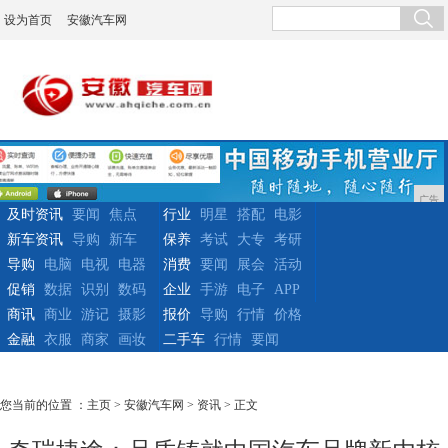
设为首页
安徽汽车网
广告
及时资讯
要闻
焦点
行业
明星
搭配
电影
新车资讯
导购
新车
保养
考试
大专
考研
导购
电脑
电视
电器
消费
要闻
展会
活动
促销
数据
识别
数码
企业
手游
电子
APP
商讯
商业
游记
摄影
报价
导购
行情
价格
金融
衣服
商家
画妆
二手车
行情
要闻
您当前的位置 ：
主页
>
安徽汽车网
>
资讯
> 正文