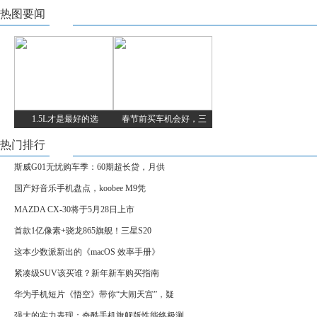
热图要闻
1.5L才是最好的选
春节前买车机会好，三
热门排行
斯威G01无忧购车季：60期超长贷，月供
国产好音乐手机盘点，koobee M9凭
MAZDA CX-30将于5月28日上市
首款1亿像素+骁龙865旗舰！三星S20
这本少数派新出的《macOS 效率手册》
紧凑级SUV该买谁？新年新车购买指南
华为手机短片《悟空》带你“大闹天宫”，疑
强大的实力表现：奇酷手机旗舰版性能终极测