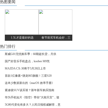
热图要闻
1.5L才是最好的选
春节前买车机会好，三
热门排行
斯威G01无忧购车季：60期超长贷，月供
国产好音乐手机盘点，koobee M9凭
MAZDA CX-30将于5月28日上市
首款1亿像素+骁龙865旗舰！三星S20
这本少数派新出的《macOS 效率手册》
紧凑级SUV该买谁？新年新车购买指南
华为手机短片《悟空》带你“大闹天宫”，疑
5G时代变化有多大？人民日报权威解答，意