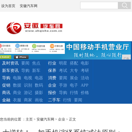
设为首页
安徽汽车网
广告
及时资讯
要闻
焦点
行业
明星
搭配
电影
新车资讯
导购
新车
保养
考试
大专
考研
导购
电脑
电视
电器
消费
要闻
展会
活动
促销
数据
识别
数码
企业
手游
电子
APP
商讯
商业
游记
摄影
报价
导购
行情
价格
金融
衣服
商家
画妆
二手车
行情
要闻
您当前的位置 ：
主页
>
安徽汽车网
>
企业
> 正文