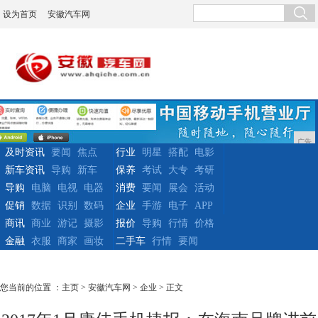
设为首页
安徽汽车网
广告
及时资讯
要闻
焦点
行业
明星
搭配
电影
新车资讯
导购
新车
保养
考试
大专
考研
导购
电脑
电视
电器
消费
要闻
展会
活动
促销
数据
识别
数码
企业
手游
电子
APP
商讯
商业
游记
摄影
报价
导购
行情
价格
金融
衣服
商家
画妆
二手车
行情
要闻
您当前的位置 ：
主页
>
安徽汽车网
>
企业
> 正文