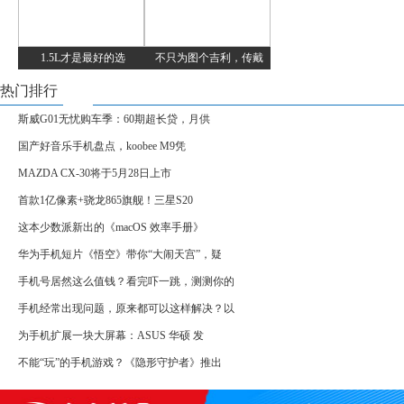
1.5L才是最好的选
不只为图个吉利，传戴
热门排行
斯威G01无忧购车季：60期超长贷，月供
国产好音乐手机盘点，koobee M9凭
MAZDA CX-30将于5月28日上市
首款1亿像素+骁龙865旗舰！三星S20
这本少数派新出的《macOS 效率手册》
华为手机短片《悟空》带你“大闹天宫”，疑
手机号居然这么值钱？看完吓一跳，测测你的
手机经常出现问题，原来都可以这样解决？以
为手机扩展一块大屏幕：ASUS 华硕 发
不能“玩”的手机游戏？《隐形守护者》推出