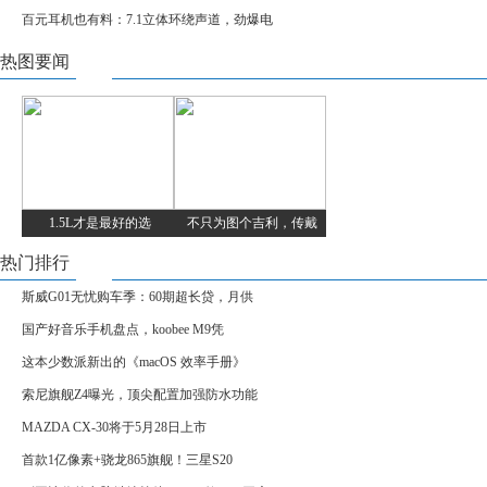
百元耳机也有料：7.1立体环绕声道，劲爆电
热图要闻
1.5L才是最好的选
不只为图个吉利，传戴
热门排行
斯威G01无忧购车季：60期超长贷，月供
国产好音乐手机盘点，koobee M9凭
这本少数派新出的《macOS 效率手册》
索尼旗舰Z4曝光，顶尖配置加强防水功能
MAZDA CX-30将于5月28日上市
首款1亿像素+骁龙865旗舰！三星S20