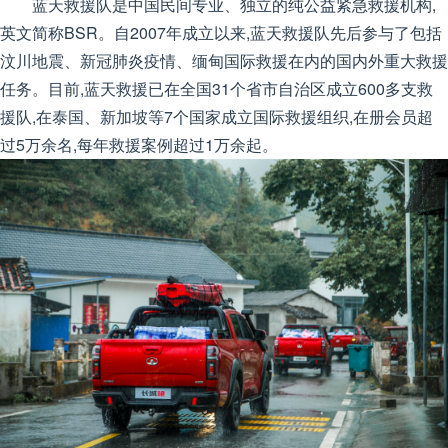
蓝天救援队是中国民间专业、独立的纯公益紧急救援机构,
英文简称BSR。自2007年成立以来,蓝天救援队先后参与了包括
汶川地震、新冠肺炎疫情、缅甸国际救援在内的国内外重大救援
任务。目前,蓝天救援已在全国31个省市自治区成立600多支救
援队,在泰国、新加坡等7个国家成立国际救援组织,在册会员超
过5万余名,每年救援案例超过1万余起。