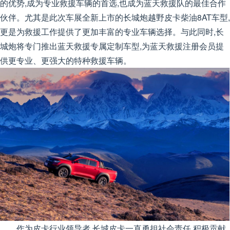
的优势,成为专业救援车辆的首选,也成为蓝天救援队的最佳合作
伙伴。尤其是此次车展全新上市的长城炮越野皮卡柴油8AT车型,
更是为救援工作提供了更加丰富的专业车辆选择。与此同时,长
城炮将专门推出蓝天救援专属定制车型,为蓝天救援注册会员提
供更专业、更强大的特种救援车辆。
作为皮卡行业领导者,长城皮卡一直勇担社会责任,积极贡献