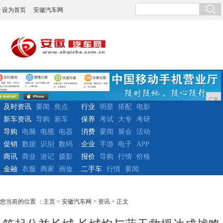
设为首页
安徽汽车网
广告
及时资讯
要闻
焦点
行业
明星
搭配
电影
新车资讯
导购
新车
保养
考试
大专
考研
导购
电脑
电视
电器
消费
要闻
展会
活动
促销
数据
识别
数码
企业
手游
电子
APP
商讯
商业
游记
摄影
报价
导购
行情
价格
金融
衣服
商家
画妆
二手车
行情
要闻
您当前的位置 ：
主页
>
安徽汽车网
>
资讯
> 正文