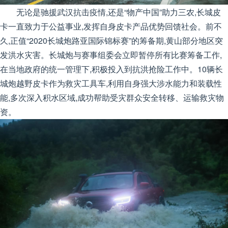
无论是驰援武汉抗击疫情,还是“物产中国”助力三农,长城皮
卡一直致力于公益事业,发挥自身皮卡产品优势回馈社会。前不
久,正值“2020长城炮路亚国际锦标赛”的筹备期,黄山部分地区突
发洪水灾害。长城炮与赛事组委会立即暂停所有比赛筹备工作,
在当地政府的统一管理下,积极投入到抗洪抢险工作中。10辆长
城炮越野皮卡作为救灾工具车,利用自身强大涉水能力和装载性
能,多次深入积水区域,成功帮助受灾群众安全转移、运输救灾物
资。