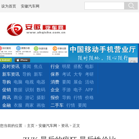
设为首页
安徽汽车网
广告
及时资讯
要闻
焦点
行业
明星
搭配
电影
新车资讯
导购
新车
保养
考试
大专
考研
导购
电脑
电视
电器
消费
要闻
展会
活动
促销
数据
识别
数码
企业
手游
电子
APP
商讯
商业
游记
摄影
报价
导购
行情
价格
金融
衣服
商家
画妆
二手车
行情
要闻
您当前的位置 ：
主页
>
安徽汽车网
>
资讯
> 正文