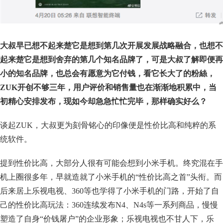
大叔早已想不起来楚它是想到第几次开展发展战略融合，也想不
起来楚它是想到舍弃的第几个知名品牌了，可是大叔了解即便再
小的知名品牌，也总会有愿意为它付钱，看它长大了的粉絲，
ZUK开创不够三年，用户评价和销售量也在渐渐地积累中，当
初精心安排发布，现如今却急急忙忙完毕，那样确实好么？
谈起ZUK，大叔更为刻骨铭心的印像便是性价比高和纯粹的系
统软件。
提到性价比高，大部分人很有可能会想到小米手机。终究混在手
机上圈很多年，早就造就了小米手机的“性价比高之首”头衔。而
后来居上乐视电视、360等也学得了小米手机的门路，开始了自
己的性价比高玩法：360连续发布N4、N4s等一系列商品，慢慢
塑造了自身“价钱屠户”的企业形象；乐视电视也不甘人下，乐