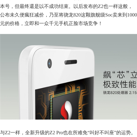
本号，但最终還是以不成功结束。以后发布的Z2也一样这般，
公布未久便瘋狂减价，乃至将骁龙820这颗旗舰级Soc卖来到1000
元的价格，立即和一众千元手机正脸市场竞争！
与Z2一样，全新升级的Z2 Pro也在所难免“叫好不叫座”的运势。