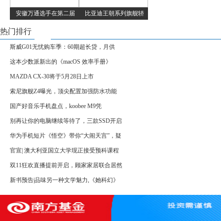
安徽万通选手在第二届
比亚迪王朝系列旗舰轿
热门排行
斯威G01无忧购车季：60期超长贷，月供
这本少数派新出的《macOS 效率手册》
MAZDA CX-30将于5月28日上市
索尼旗舰Z4曝光，顶尖配置加强防水功能
国产好音乐手机盘点，koobee M9凭
别再让你的电脑继续等待了，三款SSD开启
华为手机短片《悟空》带你“大闹天宫”，疑
官宣| 澳大利亚国立大学现正接受预科课程
双11狂欢直播提前开启，顾家家居联合居然
新书预告|品味另一种文学魅力,《她科幻》