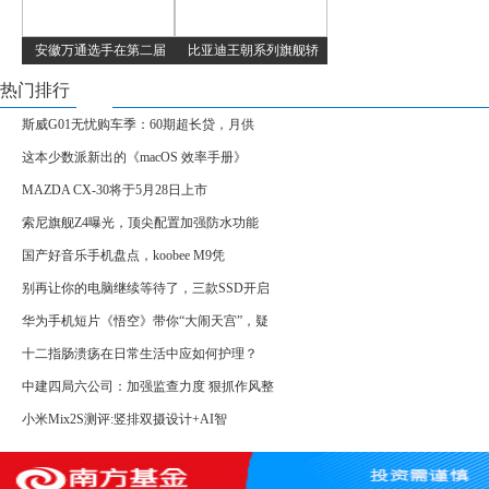
安徽万通选手在第二届
比亚迪王朝系列旗舰轿
热门排行
斯威G01无忧购车季：60期超长贷，月供
这本少数派新出的《macOS 效率手册》
MAZDA CX-30将于5月28日上市
索尼旗舰Z4曝光，顶尖配置加强防水功能
国产好音乐手机盘点，koobee M9凭
别再让你的电脑继续等待了，三款SSD开启
华为手机短片《悟空》带你“大闹天宫”，疑
十二指肠溃疡在日常生活中应如何护理？
中建四局六公司：加强监查力度 狠抓作风整
小米Mix2S测评:竖排双摄设计+AI智