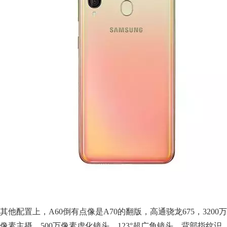
其他配置上，A60倒有点像是A70的翻版，高通骁龙675，3200万
像素主摄、500万像素虚化镜头、123°超广角镜头、背部指纹识