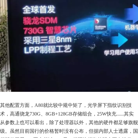
其他配置方面，A80就比较中规中矩了，光学屏下指纹识别技
术，高通骁龙730G、8GB+128GB存储组合，25W快充......其实
从参数上也可以看出，除了处理器以外，其他的硬件都足够旗舰
级。虽然目前国行的价格暂时没有公布，但据内部人士透露，国