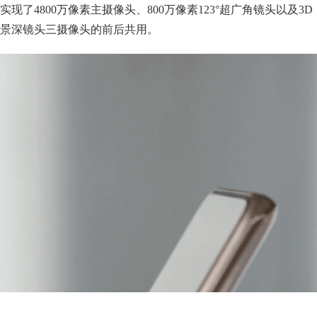
实现了4800万像素主摄像头、800万像素123°超广角镜头以及3D
景深镜头三摄像头的前后共用。