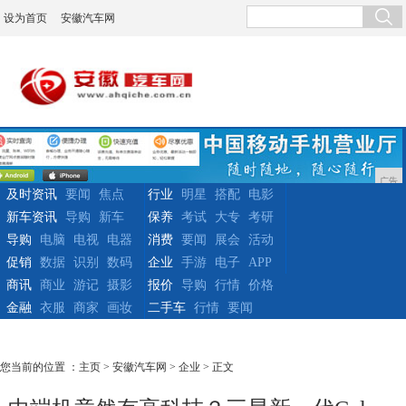
设为首页
安徽汽车网
广告
及时资讯
要闻
焦点
行业
明星
搭配
电影
新车资讯
导购
新车
保养
考试
大专
考研
导购
电脑
电视
电器
消费
要闻
展会
活动
促销
数据
识别
数码
企业
手游
电子
APP
商讯
商业
游记
摄影
报价
导购
行情
价格
金融
衣服
商家
画妆
二手车
行情
要闻
您当前的位置 ：
主页
>
安徽汽车网
>
企业
> 正文