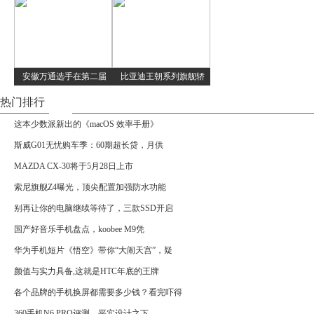
安徽万通选手在第二届
比亚迪王朝系列旗舰轿
热门排行
这本少数派新出的《macOS 效率手册》
斯威G01无忧购车季：60期超长贷，月供
MAZDA CX-30将于5月28日上市
索尼旗舰Z4曝光，顶尖配置加强防水功能
别再让你的电脑继续等待了，三款SSD开启
国产好音乐手机盘点，koobee M9凭
华为手机短片《悟空》带你“大闹天宫”，疑
颜值与实力具备,这就是HTC年底的王牌
各个品牌的手机换屏都需要多少钱？看完吓得
360手机N6 PRO评测，平实设计之下