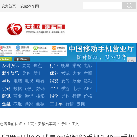
设为首页
安徽汽车网
广告
及时资讯
要闻
焦点
行业
明星
搭配
电影
新车资讯
导购
新车
保养
考试
大专
考研
导购
电脑
电视
电器
消费
要闻
展会
活动
促销
数据
识别
数码
企业
手游
电子
APP
商讯
商业
游记
摄影
报价
导购
行情
价格
金融
衣服
商家
画妆
二手车
行情
要闻
您当前的位置 ：
主页
>
安徽汽车网
>
行业
> 正文