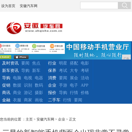
设为首页
安徽汽车网
广告
及时资讯
要闻
焦点
行业
明星
搭配
电影
新车资讯
导购
新车
保养
考试
大专
考研
导购
电脑
电视
电器
消费
要闻
展会
活动
促销
数据
识别
数码
企业
手游
电子
APP
商讯
商业
游记
摄影
报价
导购
行情
价格
金融
衣服
商家
画妆
二手车
行情
要闻
您当前的位置 ：
主页
>
安徽汽车网
>
企业
> 正文