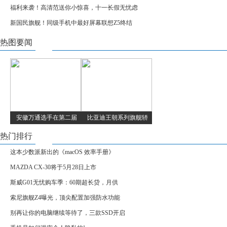
福利来袭！高清范送你小惊喜，十一长假无忧虑
新国民旗舰！同级手机中最好屏幕联想Z5终结
热图要闻
安徽万通选手在第二届
比亚迪王朝系列旗舰轿
热门排行
这本少数派新出的《macOS 效率手册》
MAZDA CX-30将于5月28日上市
斯威G01无忧购车季：60期超长贷，月供
索尼旗舰Z4曝光，顶尖配置加强防水功能
别再让你的电脑继续等待了，三款SSD开启