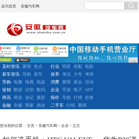
设为首页
安徽汽车网
广告
及时资讯
要闻
焦点
行业
明星
搭配
电影
新车资讯
导购
新车
保养
考试
大专
考研
导购
电脑
电视
电器
消费
要闻
展会
活动
促销
数据
识别
数码
企业
手游
电子
APP
商讯
商业
游记
摄影
报价
导购
行情
价格
金融
衣服
商家
画妆
二手车
行情
要闻
您当前的位置 ：
主页
>
安徽汽车网
>
企业
> 正文