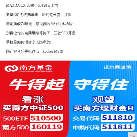
MAZDA CX-30将于5月28日上市
斯威G01无忧购车季：60期超长贷，月供
索尼旗舰Z4曝光，顶尖配置加强防水功能
别再让你的电脑继续等待了，三款SSD开启
手机是如何泄密个人隐私的!
国产好音乐手机盘点，koobee M9凭
广告