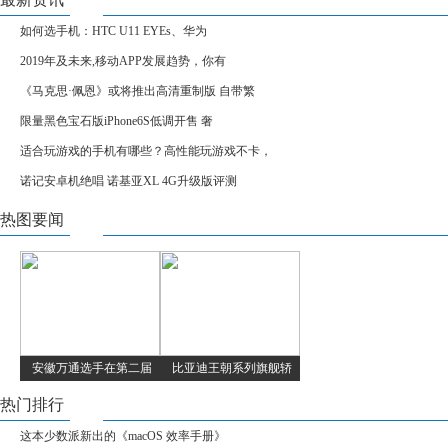
如何选手机：HTC U11 EYEs、华为
2019年及未来,移动APP发展趋势，你有
《马克思·佩恩》或将推出高清重制版 自带繁
限量黑色宝石版iPhone6S低调开售 奢
适合玩游戏的手机有哪些？高性能玩游戏不卡，
诺记安卓机绝唱 诺基亚XL 4G升级版评测
热图要闻
安徽万通选手在第二届
比亚迪王朝系列旗舰轿
热门排行
这本少数派新出的《macOS 效率手册》