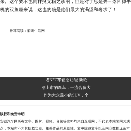
来。这个要求也同样挺无稽之谈的，但是对于总是丢三落四掉手
机的双鱼座来说，这也的确是他们最大的渴望和奢求了！
推荐阅读：
衢州生活网
增NFC车钥匙功能 新款
刚上市的新车，一流合资大
作为大众最小的SUV，个
版权和免责申明
安徽汽车网所有文字、图片、视频、音频等资料均来自互联网，不代表本站赞同其观
点，本站亦不为其版权负责。相关作品的原创性、文中陈述文字以及内容数据庞杂本