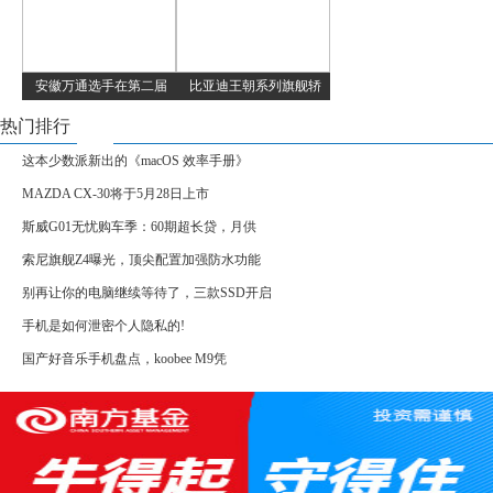
安徽万通选手在第二届
比亚迪王朝系列旗舰轿
热门排行
这本少数派新出的《macOS 效率手册》
MAZDA CX-30将于5月28日上市
斯威G01无忧购车季：60期超长贷，月供
索尼旗舰Z4曝光，顶尖配置加强防水功能
别再让你的电脑继续等待了，三款SSD开启
手机是如何泄密个人隐私的!
国产好音乐手机盘点，koobee M9凭