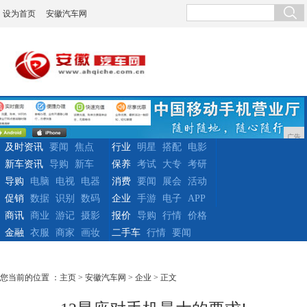
设为首页
安徽汽车网
广告
及时资讯
要闻
焦点
行业
明星
搭配
电影
新车资讯
导购
新车
保养
考试
大专
考研
导购
电脑
电视
电器
消费
要闻
展会
活动
促销
数据
识别
数码
企业
手游
电子
APP
商讯
商业
游记
摄影
报价
导购
行情
价格
金融
衣服
商家
画妆
二手车
行情
要闻
您当前的位置 ：
主页
>
安徽汽车网
>
企业
> 正文