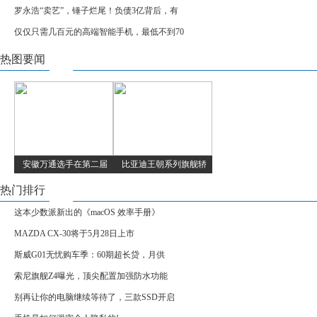
罗永浩“卖艺”，锤子烂尾！负债3亿背后，有
仅仅只需几百元的高端智能手机，最低不到70
热图要闻
安徽万通选手在第二届
比亚迪王朝系列旗舰轿
热门排行
这本少数派新出的《macOS 效率手册》
MAZDA CX-30将于5月28日上市
斯威G01无忧购车季：60期超长贷，月供
索尼旗舰Z4曝光，顶尖配置加强防水功能
别再让你的电脑继续等待了，三款SSD开启