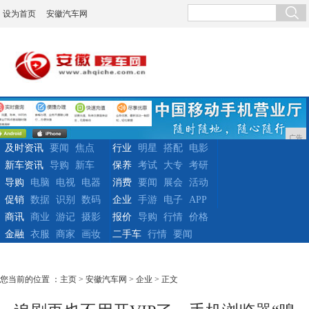
设为首页
安徽汽车网
广告
及时资讯
要闻
焦点
行业
明星
搭配
电影
新车资讯
导购
新车
保养
考试
大专
考研
导购
电脑
电视
电器
消费
要闻
展会
活动
促销
数据
识别
数码
企业
手游
电子
APP
商讯
商业
游记
摄影
报价
导购
行情
价格
金融
衣服
商家
画妆
二手车
行情
要闻
您当前的位置 ：
主页
>
安徽汽车网
>
企业
> 正文