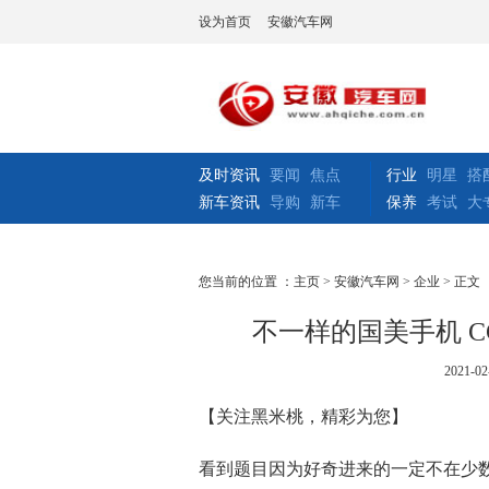
设为首页
安徽汽车网
及时资讯
要闻
焦点
行业
明星
搭
新车资讯
导购
新车
保养
考试
大
您当前的位置 ：
主页
>
安徽汽车网
>
企业
> 正文
不一样的国美手机 C
2021-02
【关注黑米桃，精彩为您】
看到题目因为好奇进来的一定不在少