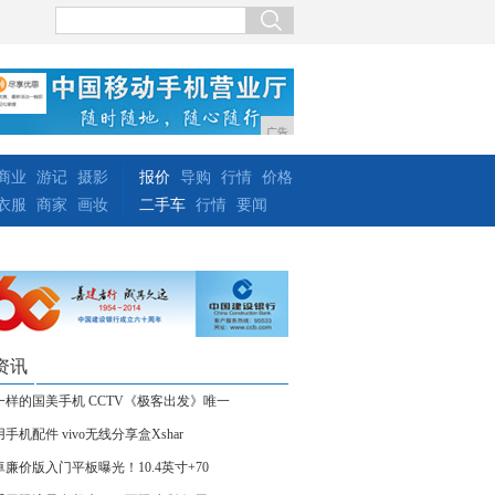
广告
商业
游记
摄影
报价
导购
行情
价格
衣服
商家
画妆
二手车
行情
要闻
资讯
一样的国美手机 CCTV《极客出发》唯一
手机配件 vivo无线分享盒Xshar
卓廉价版入门平板曝光！10.4英寸+70