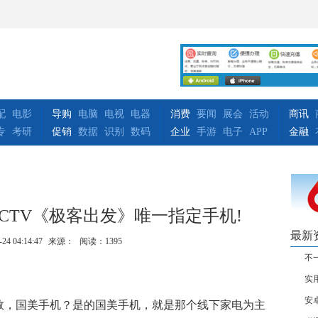
配
电影
导购
电脑
电视
电器
消费
要闻
展会
活动
商讯
专
考研
促销
数据
识别
数码
企业
手游
电子
APP
金融
CTV《极客出发》唯一指定手机!
最新
-24 04:14:47
来源：
阅读：1395
不
实用
安
数，国美手机？是的国美手机，就是那个线下家电为主