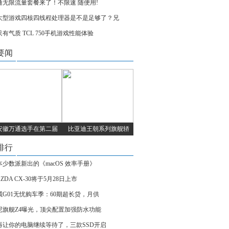
通无限流量套餐来了！不限速 随便用!
大型游戏四核四线程处理器是不是足够了？兄
只有气质 TCL 750手机游戏性能体验
要闻
安徽万通选手在第二届
比亚迪王朝系列旗舰轿
排行
本少数派新出的《macOS 效率手册》
ZDA CX-30将于5月28日上市
威G01无忧购车季：60期超长贷，月供
尼旗舰Z4曝光，顶尖配置加强防水功能
再让你的电脑继续等待了，三款SSD开启