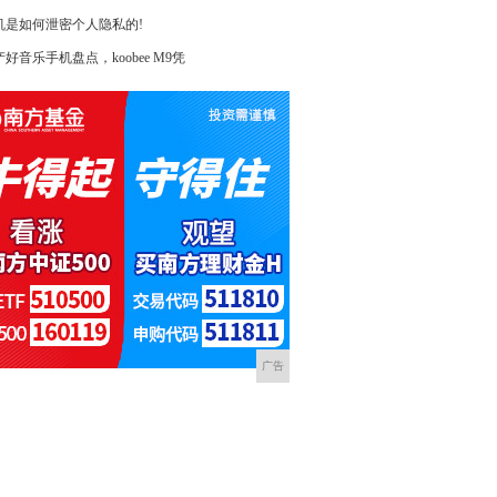
机是如何泄密个人隐私的!
好音乐手机盘点，koobee M9凭
广告