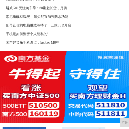
斯威G01无忧购车季：60期超长贷，月供
索尼旗舰Z4曝光，顶尖配置加强防水功能
别再让你的电脑继续等待了，三款SSD开启
手机是如何泄密个人隐私的!
国产好音乐手机盘点，koobee M9凭
广告