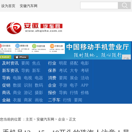
设为首页
安徽汽车网
广告
及时资讯
要闻
焦点
行业
明星
搭配
电影
新车资讯
导购
新车
保养
考试
大专
考研
导购
电脑
电视
电器
消费
要闻
展会
活动
促销
数据
识别
数码
企业
手游
电子
APP
商讯
商业
游记
摄影
报价
导购
行情
价格
金融
衣服
商家
画妆
二手车
行情
要闻
您当前的位置 ：
主页
>
安徽汽车网
>
企业
> 正文