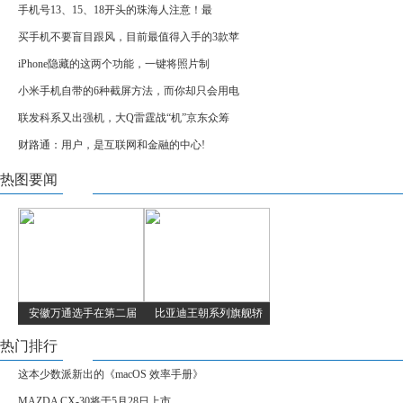
手机号13、15、18开头的珠海人注意！最
买手机不要盲目跟风，目前最值得入手的3款苹
iPhone隐藏的这两个功能，一键将照片制
小米手机自带的6种截屏方法，而你却只会用电
联发科系又出强机，大Q雷霆战“机”京东众筹
财路通：用户，是互联网和金融的中心!
热图要闻
安徽万通选手在第二届
比亚迪王朝系列旗舰轿
热门排行
这本少数派新出的《macOS 效率手册》
MAZDA CX-30将于5月28日上市