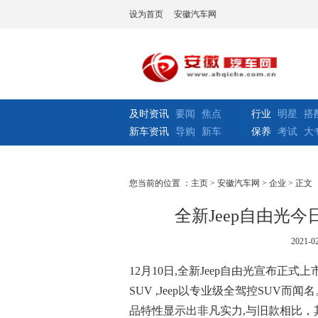
设为首页
安徽汽车网
及时资讯
要闻
焦点
行业
明星
搭
新车资讯
导购
新车
保养
考试
大
您当前的位置 ：
主页
>
安徽汽车网
>
企业
> 正文
全新Jeep自由光今日
2021-02
12月10日,全新Jeep自由光宣布正式上
SUV ,Jeep以专业级全驾控SUV而
品特性显示出非凡实力,与旧款相比，