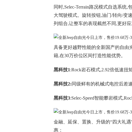
同时,Selec-Terrain路况模式自选系统,包
大驾驶模式。旋转按钮,油门/转向/变
列组合,让整车的表现截然不同,更好
具备更好越野性能的全新国产的自由光Tr
籍,在30万价位区间打造性能优势。
黑科技1
:Rock岩石模式,2.92倍低速扭矩
黑科技2:
同级鲜有的机械式电控后差
黑科技3
:Selec-Speed智能攀岩模式
金融、延保、置换、升级的“四大礼遇”
惠：