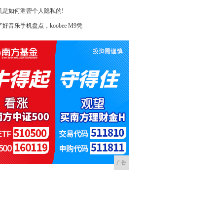
机是如何泄密个人隐私的!
好音乐手机盘点，koobee M9凭
广告