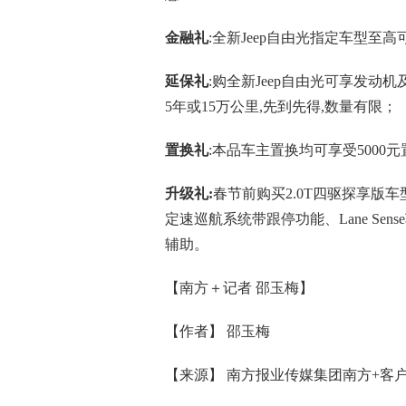
金融礼
:全新Jeep自由光指定车型至
延保礼
:购全新Jeep自由光可享发动
5年或15万公里,先到先得,数量有限；
置换礼
:本品车主置换均可享受5000
升级礼:
春节前购买2.0T四驱探享版车
定速巡航系统带跟停功能、Lane S
辅助。
【南方＋记者 邵玉梅】
【作者】 邵玉梅
【来源】 南方报业传媒集团南方+客