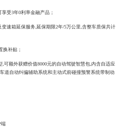
高可享受3年0利率金融产品；
机及变速箱延保服务,延保期限2年/5万公里,含整车质保共计
元置换补贴；
型,可额外获赠价值8000元的自动驾驶智慧包,内含自适应
ense车道自动纠偏辅助系统和主动式前碰撞预警系统带制动
户端