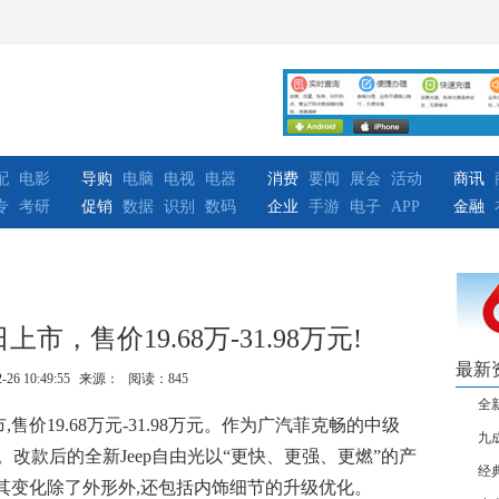
配
电影
导购
电脑
电视
电器
消费
要闻
展会
活动
商讯
专
考研
促销
数据
识别
数码
企业
手游
电子
APP
金融
上市，售价19.68万-31.98万元!
最新
-26 10:49:55
来源：
阅读：845
全新
市,售价19.68万元-31.98万元。作为广汽菲克畅的中级
九
闻名。改款后的全新Jeep自由光以“更快、更强、更燃”的产
经
其变化除了外形外,还包括内饰细节的升级优化。