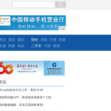
广告
商业
游记
摄影
报价
导购
行情
价格
衣服
商家
画妆
二手车
行情
要闻
资讯
Jeep自由光今日上市，售价19.68
成券商自建APP，谁优谁劣谁家强？12款
典的魅族旗舰，安卓正面指纹鼻祖!