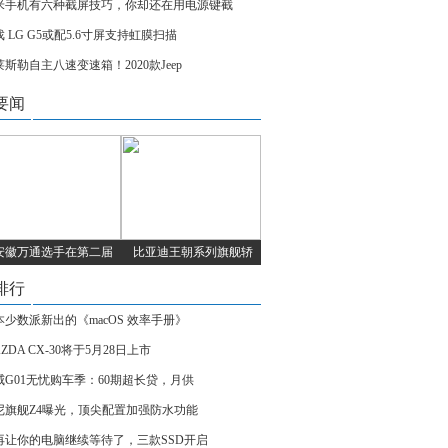
米手机有六种截屏技巧，你却还在用电源键截
 LG G5或配5.6寸屏支持虹膜扫描
莱斯勒自主八速变速箱！2020款Jeep
要闻
安徽万通选手在第二届
比亚迪王朝系列旗舰轿
排行
本少数派新出的《macOS 效率手册》
ZDA CX-30将于5月28日上市
威G01无忧购车季：60期超长贷，月供
尼旗舰Z4曝光，顶尖配置加强防水功能
再让你的电脑继续等待了，三款SSD开启