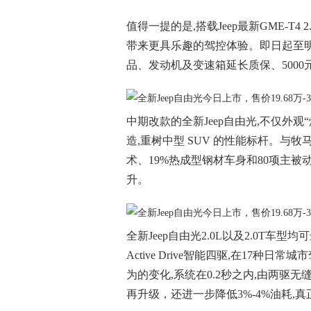
值得一提的是,搭载Jeep最新GME-T4
带来更具乐趣的驾控体验。即日起至明年
品、发动机及变速箱延长质保、5000
中期改款的全新Jeep自由光,不仅外观“焕
造,重树中型 SUV 的性能标杆。与牧马
术、19%热成型钢材车身和80项主被
升。
全新Jeep自由光2.0L以及2.0T车型
Active Drive智能四驱,在17种
为的变化,系统在0.2秒之内,由两驱
再升级，还进一步降低3%-4%油耗,真