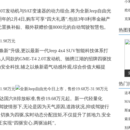
小
抢戏
 2.0T发动机与9AT变速器的动力组合,将为全新Jeep自由光
的2月4日,购车可享“四大礼遇”,包括3年0利率金融产
克
元置换补贴、额外获赠价值8000元的自动驾驶智慧包。
热图
新”升级,更以最新一代Jeep 4x4 SUV智能科技体系打
人同款的GME-T4 2.0T发动机、驰骋江湖的招牌四驱技
动安全科技,辅之以焕新霸气动感外观,综合价值大幅提
热门
这
均可达国六B排放标准,售价19.68万元起。新一代轻量化
MA
日常城市驾驶情形下,无论是因为天气原因,道路状况,抑或驾驶行
斯
无缝切换为四驱,实时动态分配扭矩,不仅提升了抓地力,安全
索
正实现“四驱安心,两驱油耗”。
别