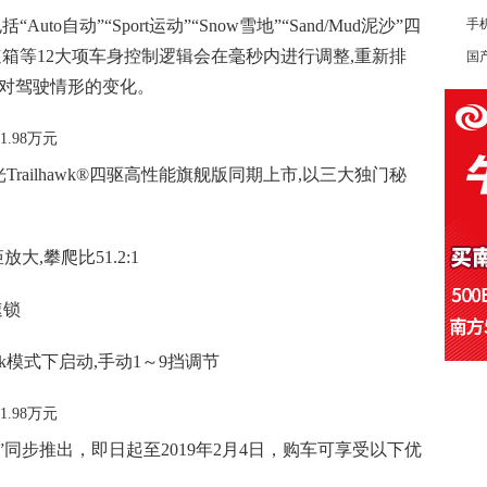
括“Auto自动”“Sport运动”“Snow雪地”“Sand/Mud泥沙”四
手
速箱等12大项车身控制逻辑会在毫秒内进行调整,重新排
国产
应对驾驶情形的变化。
ailhawk®四驱高性能旗舰版同期上市,以三大独门秘
放大,攀爬比51.2:1
速锁
,Rock模式下启动,手动1～9挡调节
同步推出，即日起至2019年2月4日，购车可享受以下优