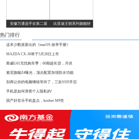
安徽万通选手在第二届
比亚迪王朝系列旗舰轿
热门排行
这本少数派新出的《macOS 效率手册》
MAZDA CX-30将于5月28日上市
斯威G01无忧购车季：60期超长贷，月供
索尼旗舰Z4曝光，顶尖配置加强防水功能
别再让你的电脑继续等待了，三款SSD开启
手机是如何泄密个人隐私的!
国产好音乐手机盘点，koobee M9凭