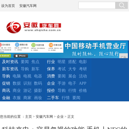
设为首页
安徽汽车网
广告
及时资讯
要闻
焦点
行业
明星
搭配
电影
新车资讯
导购
新车
保养
考试
大专
考研
导购
电脑
电视
电器
消费
要闻
展会
活动
促销
数据
识别
数码
企业
手游
电子
APP
商讯
商业
游记
摄影
报价
导购
行情
价格
金融
衣服
商家
画妆
二手车
行情
要闻
您当前的位置 ：
主页
>
安徽汽车网
>
企业
> 正文