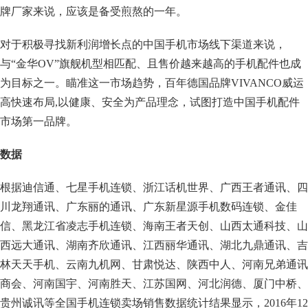
牌厂家来说，应该是备受煎熬的一年。
对于积极寻找新利润增长点的中国手机市场线下渠道来说，
与“金华OV”旗舰机型相匹配、且售价越来越高的手机配件也成
为目标之一。瞄准这一市场趋势，百年德国品牌VIVANCO威运
高快速布局,以健康、安全为产品理念，试图打造中国手机配件
市场第一品牌。
数据
根据迪信通、七星手机连锁、浙江话机世界、广西王者通讯、四
川龙翔通讯、广东丽的通讯、广东新星源手机数码连锁、金佳
信、黑龙江省凌志手机连锁、海南王者天创、山西太通科技、山
西远大通讯、湖南齐欣通讯、江西丽华通讯、湖北九鼎通讯、吉
林天天手机、云南九机网、甘肃悦达、陕西中人、河南兄弟通讯
商会、河南国宇、河南胜天、江苏国网、河北润德、厦门中桥、
贵州诚讯等全国手机连锁卖场销售数据统计结果显示，2016年12