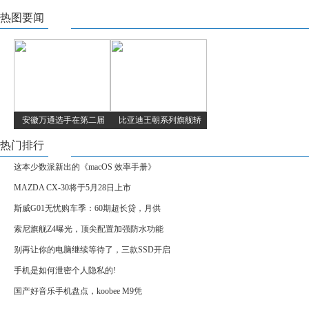
热图要闻
安徽万通选手在第二届
比亚迪王朝系列旗舰轿
热门排行
这本少数派新出的《macOS 效率手册》
MAZDA CX-30将于5月28日上市
斯威G01无忧购车季：60期超长贷，月供
索尼旗舰Z4曝光，顶尖配置加强防水功能
别再让你的电脑继续等待了，三款SSD开启
手机是如何泄密个人隐私的!
国产好音乐手机盘点，koobee M9凭