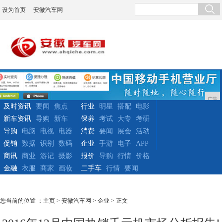
设为首页
安徽汽车网
广告
及时资讯
要闻
焦点
行业
明星
搭配
电影
新车资讯
导购
新车
保养
考试
大专
考研
导购
电脑
电视
电器
消费
要闻
展会
活动
促销
数据
识别
数码
企业
手游
电子
APP
商讯
商业
游记
摄影
报价
导购
行情
价格
金融
衣服
商家
画妆
二手车
行情
要闻
您当前的位置 ：
主页
>
安徽汽车网
>
企业
> 正文