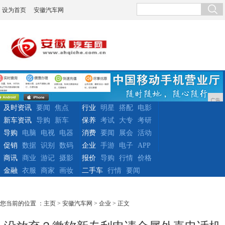
设为首页
安徽汽车网
广告
及时资讯
要闻
焦点
行业
明星
搭配
电影
新车资讯
导购
新车
保养
考试
大专
考研
导购
电脑
电视
电器
消费
要闻
展会
活动
促销
数据
识别
数码
企业
手游
电子
APP
商讯
商业
游记
摄影
报价
导购
行情
价格
金融
衣服
商家
画妆
二手车
行情
要闻
您当前的位置 ：
主页
>
安徽汽车网
>
企业
> 正文