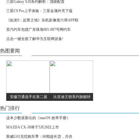
三星Galaxy S20系列解析：顶级配置
三星C9 Pro上手体验：三星金属外壳下蕴
《如龙0：起誓之地》实机影像第六弹APP联
首汽约车包揽广东珠海001-007号网约车
点击一键全面了解华为互联网设备!
热图要闻
安徽万通选手在第二届
比亚迪王朝系列旗舰轿
热门排行
这本少数派新出的《macOS 效率手册》
MAZDA CX-30将于5月28日上市
斯威G01无忧购车季：60期超长贷，月供