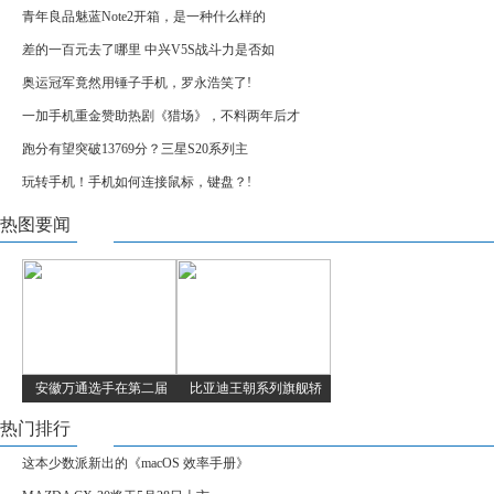
青年良品魅蓝Note2开箱，是一种什么样的
差的一百元去了哪里 中兴V5S战斗力是否如
奥运冠军竟然用锤子手机，罗永浩笑了!
一加手机重金赞助热剧《猎场》，不料两年后才
跑分有望突破13769分？三星S20系列主
玩转手机！手机如何连接鼠标，键盘？!
热图要闻
安徽万通选手在第二届
比亚迪王朝系列旗舰轿
热门排行
这本少数派新出的《macOS 效率手册》