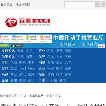
设为首页
安徽汽车网
广告
及时资讯
要闻
焦点
行业
明星
搭配
电影
新车资讯
导购
新车
保养
考试
大专
考研
导购
电脑
电视
电器
消费
要闻
展会
活动
促销
数据
识别
数码
企业
手游
电子
APP
商讯
商业
游记
摄影
报价
导购
行情
价格
金融
衣服
商家
画妆
二手车
行情
要闻
您当前的位置 ：
主页
>
安徽汽车网
>
企业
> 正文