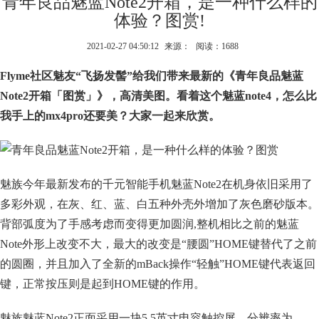
青年良品魅蓝Note2开箱，是一种什么样的
体验？图赏!
2021-02-27 04:50:12
来源：
阅读：1688
Flyme社区魅友“飞扬发髻”给我们带来最新的《青年良品魅蓝
Note2开箱「图赏」》，高清美图。看着这个魅蓝note4，怎么比
我手上的mx4pro还要美？大家一起来欣赏。
魅族今年最新发布的千元智能手机魅蓝Note2在机身依旧采用了
多彩外观，在灰、红、蓝、白五种外壳外增加了灰色磨砂版本。
背部弧度为了手感考虑而变得更加圆润,整机相比之前的魅蓝
Note外形上改变不大，最大的改变是“腰圆”HOME键替代了之前
的圆圈，并且加入了全新的mBack操作“轻触”HOME键代表返回
键，正常按压则是起到HOME键的作用。
魅族魅蓝Note2正面采用一块5.5英寸电容触控屏，分辨率为