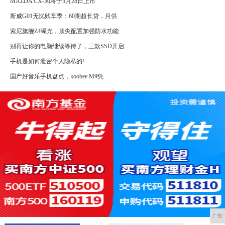
MAZDA CX-30将于5月28日上市
斯威G01无忧购车季：60期超长贷，月供
索尼旗舰Z4曝光，顶尖配置加强防水功能
别再让你的电脑继续等待了，三款SSD开启
手机是如何泄密个人隐私的!
国产好音乐手机盘点，koobee M9凭
广告