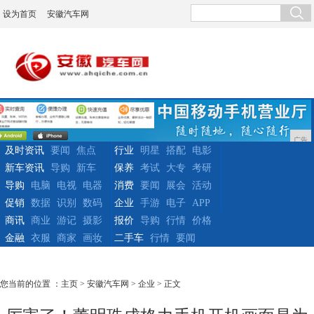
设为首页
安徽汽车网
广告
及时资讯
要闻
焦点
行业
明星
搭配
电影
新车资讯
导购
新车
保养
考试
大专
考研
导购
电脑
电视
电器
消费
要闻
展会
活动
促销
数据
识别
数码
企业
手游
电子
APP
商讯
商业
游记
摄影
报价
导购
行情
价格
金融
衣服
商家
画妆
二手车
行情
要闻
您当前的位置 ：
主页
>
安徽汽车网
>
企业
> 正文