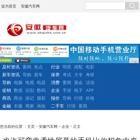
设为首页
安徽汽车网
广告
及时资讯
要闻
焦点
行业
明星
搭配
电影
新车资讯
导购
新车
保养
考试
大专
考研
导购
电脑
电视
电器
消费
要闻
展会
活动
促销
数据
识别
数码
企业
手游
电子
APP
商讯
商业
游记
摄影
报价
导购
行情
价格
金融
衣服
商家
画妆
二手车
行情
要闻
您当前的位置 ：
主页
>
安徽汽车网
>
企业
> 正文