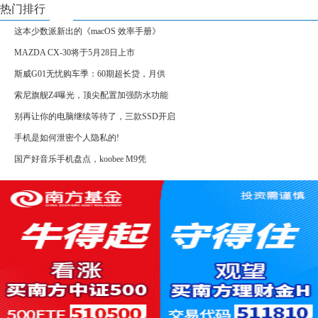
热门排行
这本少数派新出的《macOS 效率手册》
MAZDA CX-30将于5月28日上市
斯威G01无忧购车季：60期超长贷，月供
索尼旗舰Z4曝光，顶尖配置加强防水功能
别再让你的电脑继续等待了，三款SSD开启
手机是如何泄密个人隐私的!
国产好音乐手机盘点，koobee M9凭