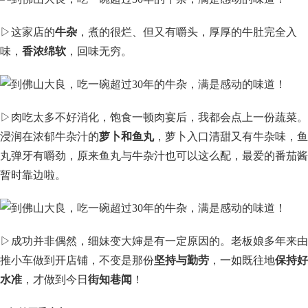
▷这家店的
牛杂
，煮的很烂、但又有嚼头，厚厚的牛肚完全入
味，
香浓绵软
，回味无穷。
▷肉吃太多不好消化，饱食一顿肉宴后，我都会点上一份蔬菜。
浸润在浓郁牛杂汁的
萝卜和鱼丸
，萝卜入口清甜又有牛杂味，鱼
丸弹牙有嚼劲，原来鱼丸与牛杂汁也可以这么配，最爱的番茄酱
暂时靠边啦。
▷成功并非偶然，细妹变大婶是有一定原因的。老板娘多年来由
推小车做到开店铺，不变是那份
坚持与勤劳
，一如既往地
保持好
水准
，才做到今日
街知巷闻
！