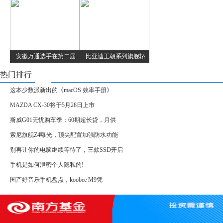
安徽万通选手在第二届
比亚迪王朝系列旗舰轿
热门排行
这本少数派新出的《macOS 效率手册》
MAZDA CX-30将于5月28日上市
斯威G01无忧购车季：60期超长贷，月供
索尼旗舰Z4曝光，顶尖配置加强防水功能
别再让你的电脑继续等待了，三款SSD开启
手机是如何泄密个人隐私的!
国产好音乐手机盘点，koobee M9凭