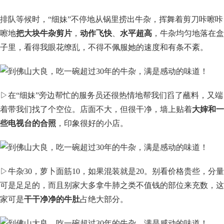
排队等候时，“细妹”不停地从锅里捞出牛杂，挥舞着剪刀咔嚓咔
嚓地
把大块牛杂剪片
，
动作飞快
、
水平超高
，牛杂均匀地落在盒
子里，看得我眼花缭乱，不得不佩服她的速度和有条不紊。
▷在“细妹”旁边帮忙的服务员还很热情地帮我们舀了蘸料，又端
着带我们找了个空位。店面不大，但很干净，墙上贴着
大婶和一
些电视台的合照
，印象很好的小店。
▷牛杂30，萝卜面筋10，如果混装就是20。别看价格贵些，分量
可是足足的，而且别家大多拿牛肺之类不值钱的部位来充数，这
家可是
干干净净的牛肚
占绝大部分。