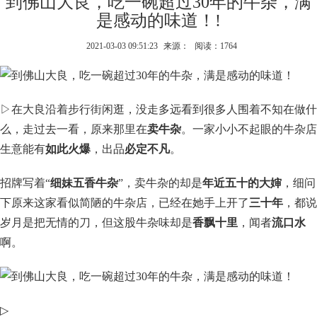
到佛山大良，吃一碗超过30年的牛杂，满
是感动的味道！!
2021-03-03 09:51:23
来源：
阅读：1764
▷在大良沿着步行街闲逛，没走多远看到很多人围着不知在做什
么，走过去一看，原来那里在
卖牛杂
。一家小小不起眼的牛杂店
生意能有
如此火爆
，出品
必定不凡
。
招牌写着“
细妹五香牛杂
”，卖牛杂的却是
年近五十的大婶
，细问
下原来这家看似简陋的牛杂店，已经在她手上开了
三十年
，都说
岁月是把无情的刀，但这股牛杂味却是
香飘十里
，闻者
流口水
啊。
▷