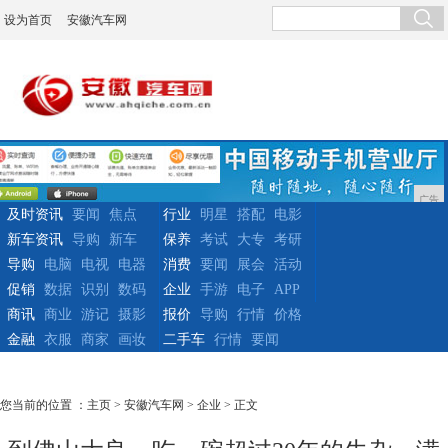
设为首页
安徽汽车网
广告
及时资讯
要闻
焦点
行业
明星
搭配
电影
新车资讯
导购
新车
保养
考试
大专
考研
导购
电脑
电视
电器
消费
要闻
展会
活动
促销
数据
识别
数码
企业
手游
电子
APP
商讯
商业
游记
摄影
报价
导购
行情
价格
金融
衣服
商家
画妆
二手车
行情
要闻
您当前的位置 ：
主页
>
安徽汽车网
>
企业
> 正文