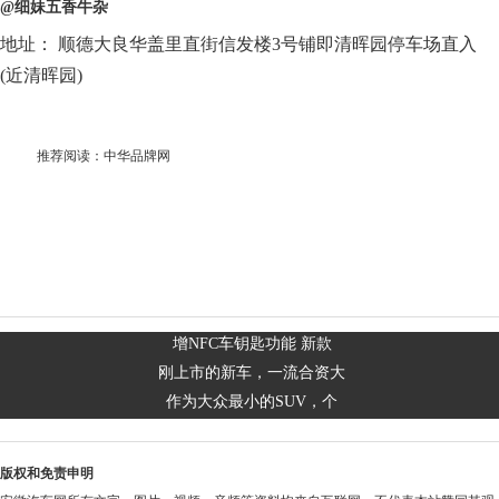
@细妹五香牛杂
地址： 顺德大良华盖里直街信发楼3号铺即清晖园停车场直入
(近清晖园)
推荐阅读：
中华品牌网
增NFC车钥匙功能 新款
刚上市的新车，一流合资大
作为大众最小的SUV，个
版权和免责申明