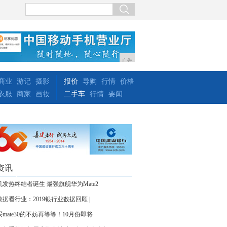
广告
商业
游记
摄影
报价
导购
行情
价格
衣服
商家
画妆
二手车
行情
要闻
资讯
机发热终结者诞生 最强旗舰华为Mate2
数据看行业：2019银行业数据回顾 |
买mate30的不妨再等等！10月份即将