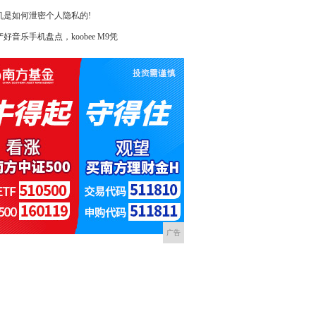
机是如何泄密个人隐私的!
好音乐手机盘点，koobee M9凭
广告