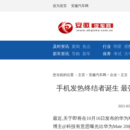
设为首页
安徽汽车网
及时资讯
要闻
焦点
行业
明星
搭
新车资讯
导购
新车
保养
考试
大
您当前的位置 ：
主页
>
安徽汽车网
>
企业
> 正文
手机发热终结者诞生 最强
2021-03
最近,关于即将在10月16日发布的华为
博主@科技有意思曝光出华为Mate 