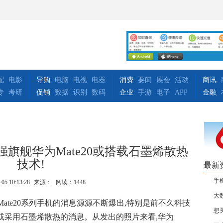
配
电影
导购
电脑
电视
电器
消费
要闻
展会
活动
商讯
专
考研
促销
数据
识别
数码
企业
手游
电子
APP
金融
旗舰华为Mate20或搭载石墨烯散热
技术!
最新
手
-05 10:13:28
来源：
阅读：1448
大
Mate20系列手机的消息源源不断爆出,特别是前不久科技
想
20或采用石墨烯散热的消息。从发出的照片来看,华为