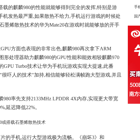
0搭载的麒麟980的性能就能够得到完全的发挥,特别是游
手
手机发热最严重,如果散热不给力,手机运行游戏的时候处
国产
石墨烯散热技术的华为Mate20在游戏时就能够放的开手
0在GPU方面也表现的非常出色,麒麟980再次拿下ARM
0核心图形处理器助力麒麟980的GPU性能和能效相较麒麟970
的GPU Turbo技术让华为手机玩游戏实现大提速,此番
,再有"很吓人的技术"加持,相信能够轻松满帧跑大型游戏,并且
80率先支持2133MHz LPDDR 4X内存,实现更大带宽
%,延迟降低22%。
芯片的手机,运行大型游戏极为流畅。《崩坏3》和