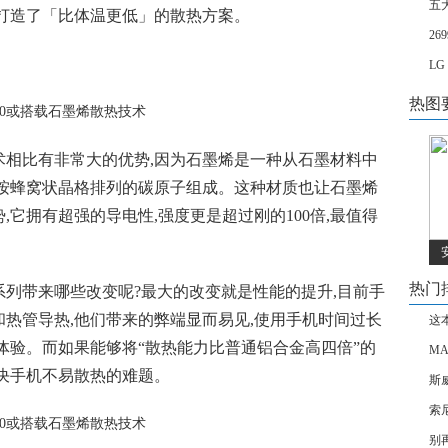
五
术,打造了「比体温更低」的散热方案。
2
LG
热图
术相比有非常大的优势,因为石墨烯是一种从石墨材料中
列按蜂窝状晶格排列的碳原子组成。这种材质也让石墨烯
它拥有超强的导电性,强度更是超过刚的100倍,最值得
热门
0系列带来哪些改变呢?最大的改变就是性能的提升,目前手
热管导热,他们带来的弊端显而易见,使用手机时间过长
这
体验。而如果能够将“散热能力比普通铝合金高四倍”的
MA
决手机不易散热的难题。
斯
索
别