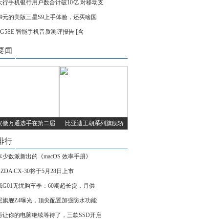
大行手机银行用户数合计破10亿 对移动支
699元的美版三星S9上手体验，还买啥国
 G5SE 智能手机音质测评报告 [含
要闻
安徽万通选手在第二届
比亚迪王朝系列旗舰轿
排行
本少数派新出的《macOS 效率手册》
ZDA CX-30将于5月28日上市
威G01无忧购车季：60期超长贷，月供
尼旗舰Z4曝光，顶尖配置加强防水功能
再让你的电脑继续等待了，三款SSD开启