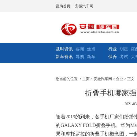
设为首页
安徽汽车网
及时资讯
要闻
焦点
行业
明星
搭
新车资讯
导购
新车
保养
考试
大
您当前的位置 ：
主页
>
安徽汽车网
>
企业
> 正文
折叠手机哪家强
2021-03
随着2019的到来，各手机厂家们纷
的GALAXY FOLD折叠手机、华为
果和摩托罗拉的折叠手机概念图，一