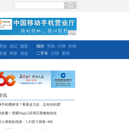
广告
商业
游记
摄影
报价
导购
行情
价格
衣服
商家
画妆
二手车
行情
要闻
资讯
叠手机哪家强？看看这几款，总有你的爱!
惊机圈！荣耀Magic2采用石墨烯散热技
尼小屏新机现身：5.45英寸屏幕+400