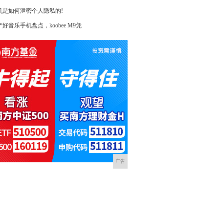
机是如何泄密个人隐私的!
好音乐手机盘点，koobee M9凭
广告