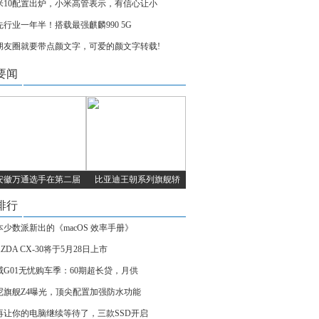
米10配置出炉，小米高管表示，有信心让小
先行业一年半！搭载最强麒麟990 5G
朋友圈就要带点颜文字，可爱的颜文字转载!
要闻
安徽万通选手在第二届
比亚迪王朝系列旗舰轿
排行
本少数派新出的《macOS 效率手册》
ZDA CX-30将于5月28日上市
威G01无忧购车季：60期超长贷，月供
尼旗舰Z4曝光，顶尖配置加强防水功能
再让你的电脑继续等待了，三款SSD开启