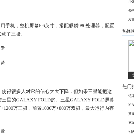
小
领
发
商用手机，整机屏幕6.6英寸，搭配麒麟980处理器，配置
热图
搭载了三摄。
热门
，使得很多人对它的信心大大下降，但如果三星能把这
这
的GALAXY FOLD的。三星GALAXY FOLD屏幕
MA
0万+1200万三摄，前置1000万+800万双摄，最大运行内存
斯
索
别