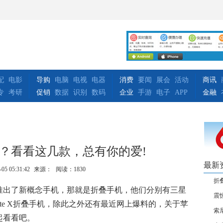
配
电影
导购
电脑
电视
电器
消费
要闻
展会
活动
商讯
专
考研
促销
数据
识别
数码
企业
手游
电子
APP
金融
？看看这几款，总有你的爱!
最新
-05 05:31:42
来源：
阅读：1830
折
纷推出了新概念手机，那就是折叠手机，他们分别有三星
震
Mate X折叠手机，除此之外还有最近网上爆料的，关于苹
索
起看看吧。