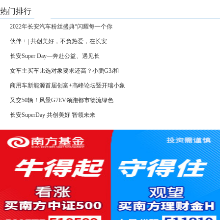
热门排行
2022年长安汽车粉丝盛典“闪耀每一个你
伙伴 + | 共创美好，不负热爱，在长安
长安Super Day—奔赴公益、遇见长
女车主买车比选对象要求还高？小鹏G3i和
商用车新能源首届创富+高峰论坛暨开瑞小象
又交50辆！风景G7EV领跑都市物流绿色
长安SuperDay 共创美好 智领未来