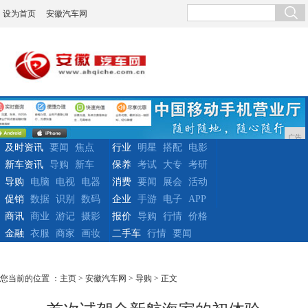
设为首页
安徽汽车网
广告
及时资讯
要闻
焦点
行业
明星
搭配
电影
新车资讯
导购
新车
保养
考试
大专
考研
导购
电脑
电视
电器
消费
要闻
展会
活动
促销
数据
识别
数码
企业
手游
电子
APP
商讯
商业
游记
摄影
报价
导购
行情
价格
金融
衣服
商家
画妆
二手车
行情
要闻
您当前的位置 ：
主页
>
安徽汽车网
>
导购
> 正文