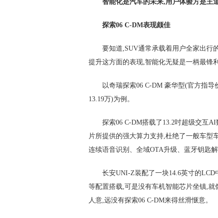
智能化是汽车的未来,用户体验方是王
探索06 C-DM表现颇佳
要知道,SUV通常承载着用户全家出行
提升这方面的表现,智能化无疑是一柄最锋利
以奇瑞探索06 C-DM 豪华型(官方指导价
13.19万)为例。
探索06 C-DM搭载了13.2吋超级交互
片所提供的强大算力支持,杜绝了一般车型车
连续语音识别、全域OTA升级、蓝牙钥匙
长安UNI-Z装配了一块14.6英寸的L
等配置搭载,可是没有车机智能芯片坐镇,就
人意,远没有探索06 C-DM来得丝滑惬意。