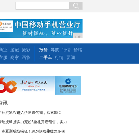
广告
商业
游记
摄影
报价
导购
行情
价格
衣服
商家
画妆
二手车
行情
要闻
资讯
产插混SUV进入快速迭代期，探索06 C
瑞瑞虎8L携实力宠粉5重礼开启预售，实力
车帝夏测成绩揭晓！2024款哈弗猛龙多项