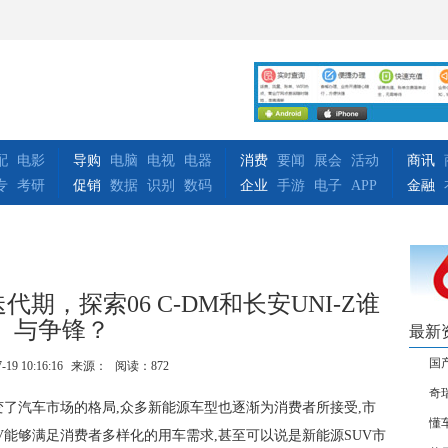
配
电影
导购
电脑
电视
电器
消费
要闻
展会
活动
商讯
专
考研
促销
数据
识别
数码
企业
手游
电子
APP
金融
期，探索06 C-DM和长安UNI-Z谁
与争锋？
最新
国
-19 10:16:16
来源：
阅读：872
奇
变了汽车市场的格局,众多新能源车型也逐渐为消费者所接受,市
懂
V能够满足消费者多样化的用车需求,甚至可以说是新能源SUV市