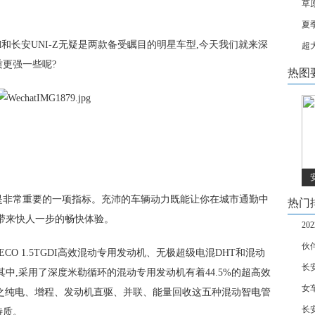
草
夏
DM和长安UNI-Z无疑是两款备受瞩目的明星车型,今天我们就来深
超
质更强一些呢?
热图
疑是非常重要的一项指标。充沛的车辆动力既能让你在城市通勤中
热门
并带来快人一步的畅快体验。
2
伙
TECO 1.5TGDI高效混动专用发动机、无极超级电混DHT和混动
长安
其中,采用了深度米勒循环的混动专用发动机有着44.5%的超高效
女
,加之纯电、增程、发动机直驱、并联、能量回收这五种混动智电管
长安
特质。