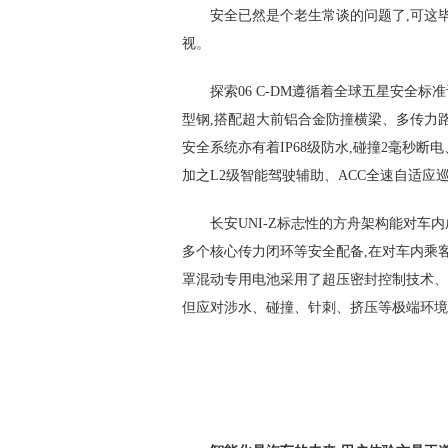
安全已然是个老生常谈的问题了,可这
视。
探索06 C-DM遵循着全球五星安全标准
型钢,搭配超大前铝合金防撞横梁、多传力
安全系统亦有着IP68级防水,碰撞2毫秒断
加之L2级智能驾驶辅助、ACC全速自适应巡
长安UNI-Z标志性的方舟架构能对车
多个核心传力闭环等安全配备,在对车内乘客的保
罩混动专用电池采用了超压密封控制技术、‌
但应对涉水、碰撞、针刺、挤压等极端环境,表