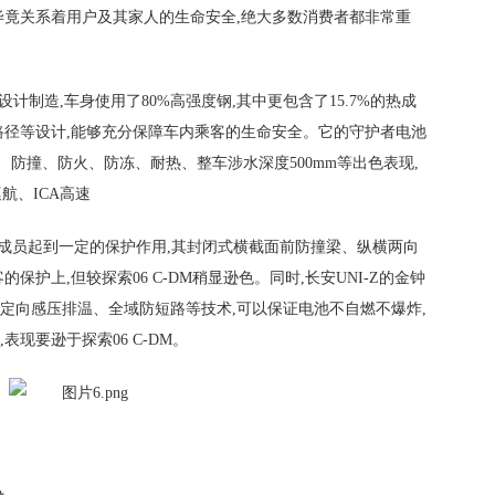
毕竟关系着用户及其家人的生命安全,绝大多数消费者都非常重
设计制造,车身使用了80%高强度钢,其中更包含了15.7%的热成
路径等设计,能够充分保障车内乘客的生命安全。它的守护者电池
电、防撞、防火、防冻、耐热、整车涉水深度500mm等出色表现,
航、ICA高速
内成员起到一定的保护作用,其封闭式横截面前防撞梁、纵横两向
护上,但较探索06 C-DM稍显逊色。同时,长安UNI-Z的金钟
定向感压排温‌、‌全域防短路等技术,可以保证电池不自燃不爆炸,
现要逊于探索06 C-DM。