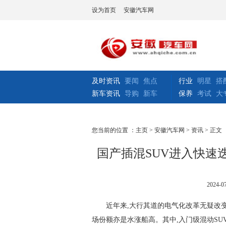
设为首页
安徽汽车网
及时资讯
要闻
焦点
行业
明星
搭
新车资讯
导购
新车
保养
考试
大
您当前的位置 ：
主页
>
安徽汽车网
>
资讯
> 正文
国产插混SUV进入快速迭代
2024-07
近年来,大行其道的电气化改革无疑改
场份额亦是水涨船高。其中,入门级混动SU