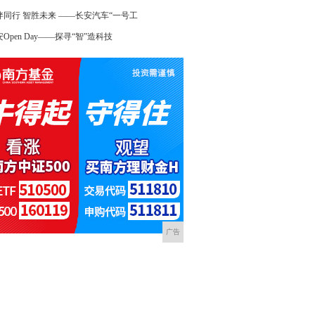
伴同行 智胜未来 ——长安汽车“一号工
Open Day——探寻“智”造科技
广告