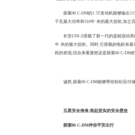
探索06 C-DM的1.5T发动机能够输出
千瓦最大功率和310牛·米的最大扭矩,加之
长安UNI-Z搭载了新一代的蓝鲸混动系统
牛·米的最大扭矩。同时,它搭载的电机有着15
耗的表现,综合来看显然还是探索06 C-D
诚然,探索06 C-DM能够帮你轻松应
五星安全傍身,筑起坚实的安全壁垒
探索06 C-DM伴你平安出行