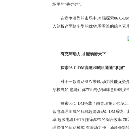
场里的“香饽饽”。
在竞争激烈的市场中,奇瑞探索06 C-
入剖析这两款车型的优劣,看看谁的综合素
有充沛动力,才能畅游天下
探索06 C-DM高速和城区通通“拿捏”
对于一款混动SUV来说,动力性能无
穿梭自如,也能让你在山野乡间肆意驰骋,
探索06 C-DM搭载了由奇瑞第五代AC
智电管理组成的鲲鹏超能混动C-DM系统。
率,超级电混DHT则有着92%的综合效率
理提供的运动模式,有着动力强、油耗低等