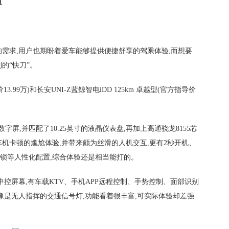
道
的需求,用户也期盼着爱车能够提供便捷舒享的驾乘体验,而想要
的“快刀”。
13.99万)和长安UNI-Z蓝鲸智电iDD 125km 卓越型(官方指导价
AI数字屏,并匹配了10.25英寸的液晶仪表盘,再加上高通骁龙8155芯
机卡顿的尴尬体验,并带来颇为丝滑的人机交互,更有2秒开机、
解锁等人性化配置,综合体验还是相当能打的。
CD中控屏幕,有车载KTV、手机APP远程控制、手势控制、面部识别
像是无人指挥的交通信号灯,功能看着很丰富,可实际体验却差强