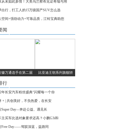
原从未如此多情！大美乌兰察布见证奇瑞与用
季出行，打工人的15万级国产SUV怎么选
大空间+强劲动力+可靠品质，江铃宝典助您
要闻
安徽万通选手在第二届
比亚迪王朝系列旗舰轿
排行
022年长安汽车粉丝盛典“闪耀每一个你
伴 + | 共创美好，不负热爱，在长安
Super Day—奔赴公益、遇见长
车主买车比选对象要求还高？小鹏G3i和
Free Day——驾驭深蓝，益路同