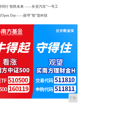
伴同行 智胜未来 ——长安汽车“一号工
Open Day——探寻“智”造科技
广告