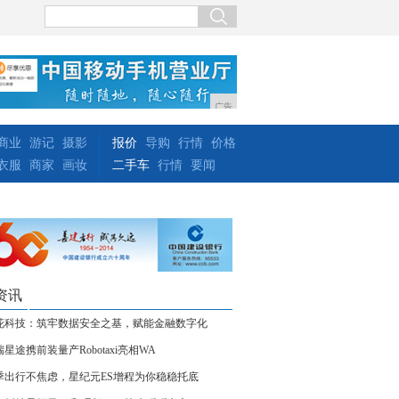
广告
商业
游记
摄影
报价
导购
行情
价格
衣服
商家
画妆
二手车
行情
要闻
资讯
花科技：筑牢数据安全之基，赋能金融数字化
星途携前装量产Robotaxi亮相WA
季出行不焦虑，星纪元ES增程为你稳稳托底