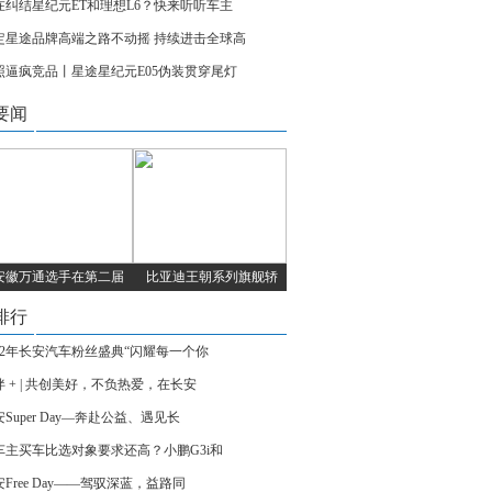
在纠结星纪元ET和理想L6？快来听听车主
定星途品牌高端之路不动摇 持续进击全球高
照逼疯竞品丨星途星纪元E05伪装贯穿尾灯
要闻
安徽万通选手在第二届
比亚迪王朝系列旗舰轿
排行
022年长安汽车粉丝盛典“闪耀每一个你
伴 + | 共创美好，不负热爱，在长安
Super Day—奔赴公益、遇见长
车主买车比选对象要求还高？小鹏G3i和
Free Day——驾驭深蓝，益路同