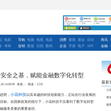
配
电影
导购
电脑
电视
电器
消费
要闻
展会
活动
商讯
专
考研
促销
数据
识别
数码
企业
手游
电子
APP
金融
据安全之基，赋能金融数字化转型
最新
-28 14:00:09
来源：
阅读：1218
小
小花科技
趋势，
以其卓越的科技创新能力，正站在行业发展的
奇瑞
目标。在国家政策的指引下，小花科技不仅看到了数字化转型
雨
融服务质量的重要途径。