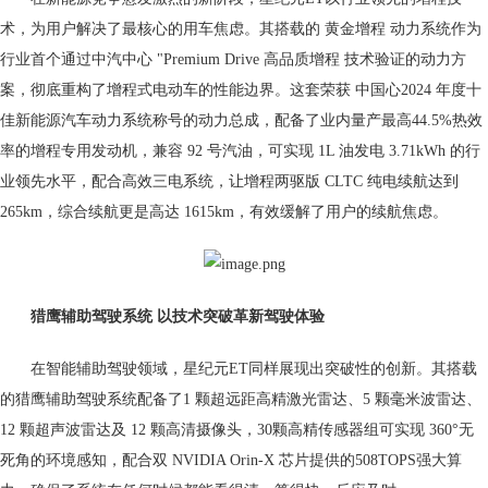
术，为用户解决了最核心的用车焦虑。其搭载的 黄金增程 动力系统作为
行业首个通过中汽中心 "Premium Drive 高品质增程 技术验证的动力方
案，彻底重构了增程式电动车的性能边界。这套荣获 中国心2024 年度十
佳新能源汽车动力系统称号的动力总成，配备了业内量产最高44.5%热效
率的增程专用发动机，兼容 92 号汽油，可实现 1L 油发电 3.71kWh 的行
业领先水平，配合高效三电系统，让增程两驱版 CLTC 纯电续航达到
265km，综合续航更是高达 1615km，有效缓解了用户的续航焦虑。
猎鹰辅助驾驶系统 以技术突破革新驾驶体验
在智能辅助驾驶领域，星纪元ET同样展现出突破性的创新。其搭载
的猎鹰辅助驾驶系统配备了1 颗超远距高精激光雷达、5 颗毫米波雷达、
12 颗超声波雷达及 12 颗高清摄像头，30颗高精传感器组可实现 360°无
死角的环境感知，配合双 NVIDIA Orin-X 芯片提供的508TOPS强大算