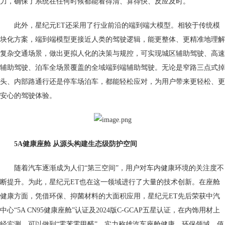
力，确保了系统在任何时候都能看得清、算得快、反应及时。
此外，星纪元ET还采用了行业前沿的端到端大模型。相较于传统模
块化方案，端到端模型更接近人类的驾驶逻辑，能更整体、更精准地理解
复杂交通场景，做出更拟人化的决策与规控，可实现城区辅助驾驶、高速
辅助驾驶、泊车全场景覆盖的全域端到端辅助驾驶。无论是窄路三点式掉
头、内部路通行还是停车场泊车，都能轻松应对，为用户带来更轻松、更
安心的驾驶体验。
5A健康座舱 从源头构建生态级防护空间
随着汽车逐渐成为人们“第三空间”，用户对车内健康环境的关注度不
断提升。为此，星纪元ET也在这一领域进行了大量的技术创新。在座舱
健康方面，凭借环保、抑菌材料的大面积应用，星纪元ET先后荣获中汽
中心“5A CN95健康座舱”认证及2024版C-GCAP五星认证，在内饰用材上
经实测，可以做到“零苯零甲醛”，实力称雄汽车座舱健康、环保领域。值