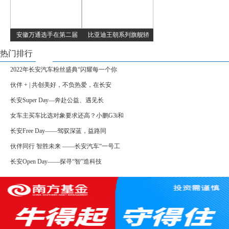
安徽万通选手在第二届
比亚迪王朝系列旗舰轿
热门排行
2022年长安汽车粉丝盛典“闪耀每一个你
伙伴 + | 共创美好，不负热爱，在长安
长安Super Day—奔赴公益、遇见长
女车主买车比选对象要求还高？小鹏G3i和
长安Free Day——驾驭深蓝，益路同
伙伴同行 智胜未来 ——长安汽车“一号工
长安Open Day——探寻“智”造科技