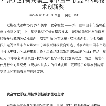
星纪元ET斩获第二届中国车市品牌盛典技
术创新奖
2025-09-05 11:40:49
来源：
阅读：1188
近期在成都举办的 汽车美学・宽窄智慧 —— 第二届中国车市品牌盛
典（成都之夜） 上，星纪元ET凭借在增程技术、智能辅助驾驶与健康座
舱等多领域的突破性创新，成功斩获 宽窄之星 - 技术创新奖。该奖项由
四川电视台星车市全媒体中心等权威机构联合评选，旨在表彰中国车市最
具技术突破力的标杆车型。作为星途品牌高端新能源战略的核心产品，星
纪元ET承载着奇瑞集团 科技平权" 豪华平权 的发展理念，而这一荣誉不
仅是行业对星纪元ET硬核科技实力的权威认可，更展现了奇瑞在新能源
赛道上的前瞻布局与持续突破。
黄金增程系统 用技术创新破解里程焦虑
在新能源竞争愈发激烈的新阶段，星纪元ET以行业领先的增程技