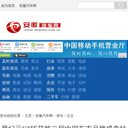
设为首页
安徽汽车网
广告
及时资讯
要闻
焦点
行业
明星
搭配
电影
新车资讯
导购
新车
保养
考试
大专
考研
导购
电脑
电视
电器
消费
要闻
展会
活动
促销
数据
识别
数码
企业
手游
电子
APP
商讯
商业
游记
摄影
报价
导购
行情
价格
金融
衣服
商家
画妆
二手车
行情
要闻
您当前的位置 ：
主页
>
安徽汽车网
>
资讯
> 正文