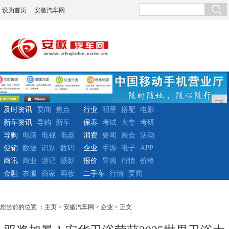
设为首页
安徽汽车网
广告
及时资讯
要闻
焦点
行业
明星
搭配
电影
新车资讯
导购
新车
保养
考试
大专
考研
导购
电脑
电视
电器
消费
要闻
展会
活动
促销
数据
识别
数码
企业
手游
电子
APP
商讯
商业
游记
摄影
报价
导购
行情
价格
金融
衣服
商家
画妆
二手车
行情
要闻
您当前的位置 ：
主页
>
安徽汽车网
>
企业
> 正文