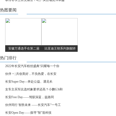
寒冷冬季上班太痛苦？4万+买台瑞虎3x卓越
热图要闻
安徽万通选手在第二届
比亚迪王朝系列旗舰轿
热门排行
2022年长安汽车粉丝盛典“闪耀每一个你
伙伴 + | 共创美好，不负热爱，在长安
长安Super Day—奔赴公益、遇见长
女车主买车比选对象要求还高？小鹏G3i和
长安Free Day——驾驭深蓝，益路同
伙伴同行 智胜未来 ——长安汽车“一号工
长安Open Day——探寻“智”造科技