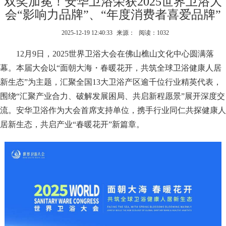
双奖加冕！安华卫浴荣获2025世界卫浴大
会“影响力品牌”、“年度消费者喜爱品牌”
2025-12-19 12:40:33
来源：
阅读：1032
12月9日，2025世界卫浴大会在佛山樵山文化中心圆满落
幕。本届大会以“面朝大海・春暖花开，共筑全球卫浴健康人居
新生态”为主题，汇聚全国13大卫浴产区逾千位行业精英代表，
围绕“汇聚产业合力、破解发展困局、共启新程愿景”展开深度交
流。安华卫浴作为大会首席支持单位，携手行业同仁共探健康人
居新生态，共启产业“春暖花开”新篇章。