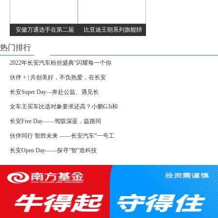
安徽万通选手在第二届
比亚迪王朝系列旗舰轿
热门排行
2022年长安汽车粉丝盛典“闪耀每一个你
伙伴 + | 共创美好，不负热爱，在长安
长安Super Day—奔赴公益、遇见长
女车主买车比选对象要求还高？小鹏G3i和
长安Free Day——驾驭深蓝，益路同
伙伴同行 智胜未来 ——长安汽车“一号工
长安Open Day——探寻“智”造科技