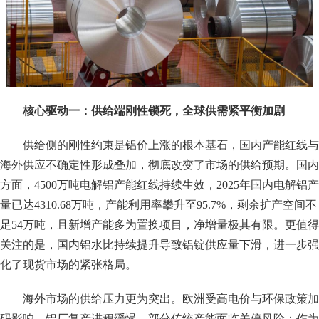
核心驱动一：供给端刚性锁死，全球供需紧平衡加剧
供给侧的刚性约束是铝价上涨的根本基石，国内产能红线与
海外供应不确定性形成叠加，彻底改变了市场的供给预期。国内
方面，4500万吨电解铝产能红线持续生效，2025年国内电解铝产
量已达4310.68万吨，产能利用率攀升至95.7%，剩余扩产空间不
足54万吨，且新增产能多为置换项目，净增量极其有限。更值得
关注的是，国内铝水比持续提升导致铝锭供应量下滑，进一步强
化了现货市场的紧张格局。
海外市场的供给压力更为突出。欧洲受高电价与环保政策加
码影响，铝厂复产进程缓慢，部分传统产能面临关停风险；作为