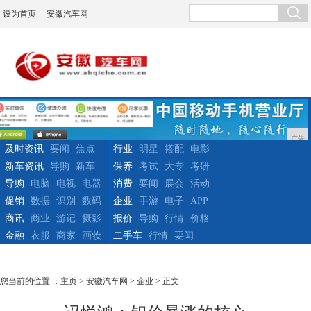
设为首页
安徽汽车网
广告
及时资讯
要闻
焦点
行业
明星
搭配
电影
新车资讯
导购
新车
保养
考试
大专
考研
导购
电脑
电视
电器
消费
要闻
展会
活动
促销
数据
识别
数码
企业
手游
电子
APP
商讯
商业
游记
摄影
报价
导购
行情
价格
金融
衣服
商家
画妆
二手车
行情
要闻
您当前的位置 ：
主页
>
安徽汽车网
>
企业
> 正文