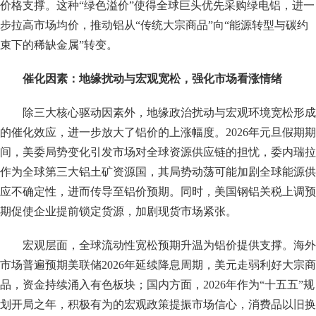
价格支撑。这种“绿色溢价”使得全球巨头优先采购绿电铝，进一
步拉高市场均价，推动铝从“传统大宗商品”向“能源转型与碳约
束下的稀缺金属”转变。
催化因素：地缘扰动与宏观宽松，强化市场看涨情绪
除三大核心驱动因素外，地缘政治扰动与宏观环境宽松形成
的催化效应，进一步放大了铝价的上涨幅度。2026年元旦假期期
间，美委局势变化引发市场对全球资源供应链的担忧，委内瑞拉
作为全球第三大铝土矿资源国，其局势动荡可能加剧全球能源供
应不确定性，进而传导至铝价预期。同时，美国钢铝关税上调预
期促使企业提前锁定货源，加剧现货市场紧张。
宏观层面，全球流动性宽松预期升温为铝价提供支撑。海外
市场普遍预期美联储2026年延续降息周期，美元走弱利好大宗商
品，资金持续涌入有色板块；国内方面，2026年作为“十五五”规
划开局之年，积极有为的宏观政策提振市场信心，消费品以旧换