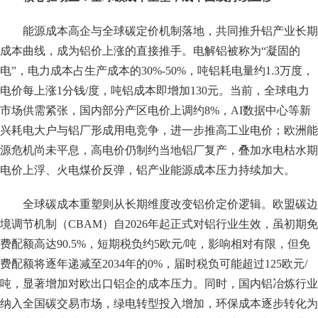
能源成本高企与全球碳定价机制落地，共同推升铝产业长期
成本曲线，成为铝价上涨的直接推手。电解铝被称为“凝固的
电”，电力成本占生产成本的30%-50%，吨铝耗电量约1.3万度，
电价每上涨1分钱/度，吨铝成本即增加130元。当前，全球电力
市场供需紧张，国内部分产区电价上调约8%，AI数据中心等新
兴耗电大户与铝厂形成用电竞争，进一步推高工业电价；欧洲能
源危机尚未平息，高电价仍制约当地铝厂复产，叠加水电枯水期
电价上浮、火电煤价反弹，铝产业能源成本压力持续加大。
全球碳成本重塑则从长期维度改变铝价定价逻辑。欧盟碳边
境调节机制（CBAM）自2026年起正式对铝行业生效，虽初期免
费配额高达90.5%，短期税负约5欧元/吨，影响相对有限，但免
费配额将逐年递减至2034年的0%，届时税负可能超过125欧元/
吨，显著增加对欧出口铝企的成本压力。同时，国内铝冶炼行业
纳入全国碳交易市场，绿电转型投入增加，环保成本逐步转化为