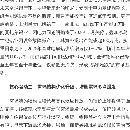
未来全球铝产能主要增量来源的印尼，受制于电力基建周期长、
绿色能源供给不足的瓶颈，新建产能投产进度远低于预期。更严
峻的是，非洲最大电解铝厂——南非South32旗下年产能58万吨
的莫扎尔铝业，因电力问题明确将于2026年3月关停，叠加冰岛
世纪铝业因设备故障减产，全球海外退出产能或超100万吨。多
重因素之下，2026年全球电解铝供给增速仅1%-2%，预计全年增
量约110万吨，而供需缺口可能达到29-84万吨，全球铝库存已降
至五年甚至十年低位，仅够数天消费，形成“易涨难跌”的市场基
础。
核心驱动二：需求结构优化升级，增量需求多点爆发
需求端的结构性增长与替代效应释放，为铝价上涨提供了强
劲支撑，传统需求坚韧与新兴需求爆发形成共振。传统领域中，
即便面临铝价高位与行业淡季，铝锭、铝棒等社会库存下滑幅度
有限，显示下游需求承接力强劲。而新兴领域的需求增长更为亮