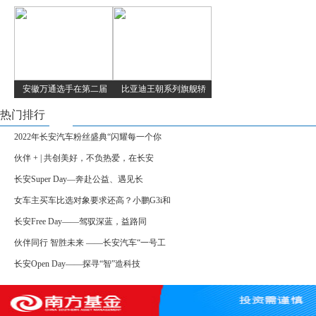
安徽万通选手在第二届
比亚迪王朝系列旗舰轿
热门排行
2022年长安汽车粉丝盛典“闪耀每一个你
伙伴 + | 共创美好，不负热爱，在长安
长安Super Day—奔赴公益、遇见长
女车主买车比选对象要求还高？小鹏G3i和
长安Free Day——驾驭深蓝，益路同
伙伴同行 智胜未来 ——长安汽车“一号工
长安Open Day——探寻“智”造科技