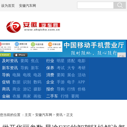
设为首页
安徽汽车网
广告
及时资讯
要闻
焦点
行业
明星
搭配
电影
新车资讯
导购
新车
保养
考试
大专
考研
导购
电脑
电视
电器
消费
要闻
展会
活动
促销
数据
识别
数码
企业
手游
电子
APP
商讯
商业
游记
摄影
报价
导购
行情
价格
金融
衣服
商家
画妆
二手车
行情
要闻
您当前的位置 ：
主页
>
安徽汽车网
>
资讯
> 正文