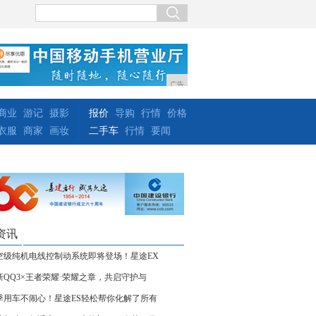
广告
商业
游记
摄影
报价
导购
行情
价格
衣服
商家
画妆
二手车
行情
要闻
资讯
空级纯机电线控制动系统即将登场！星途EX
新QQ3×王者荣耀·荣耀之章，共启守护与
季用车不闹心！星途ES轻松帮你化解了所有