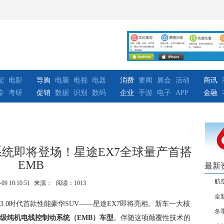
配
电影
导购
电脑
电视
电器
消费
要闻
展会
活动
商讯
专
考研
促销
数据
识别
数码
企业
手游
电子
APP
金融
统即将登场！星途EX7全球量产首搭
EMB
最新
航
-09 10:10:51
来源：
阅读：1013
全
.0时代首款性能豪华SUV——星途EX7即将亮相。新车一大核
冬
级纯机电线控制动
系统
（EMB）车型
。伴随这项颠覆性技术的