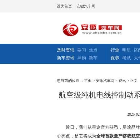
设为首页
安徽汽车网
及时资讯
要闻
焦点
行业
明星
搭
新车资讯
导购
新车
保养
考试
大
您当前的位置 ：
主页
>
安徽汽车网
>
资讯
> 正文
航空级纯机电线控制动系
2026-02
近日，我们从星途官方获悉，星途品牌3
心亮点，是它将成为
全球首款量产搭载航空