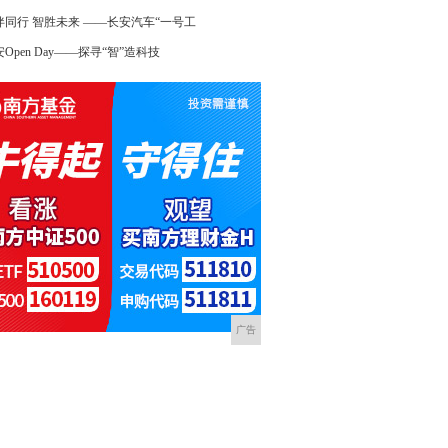
伴同行 智胜未来 ——长安汽车“一号工
Open Day——探寻“智”造科技
广告