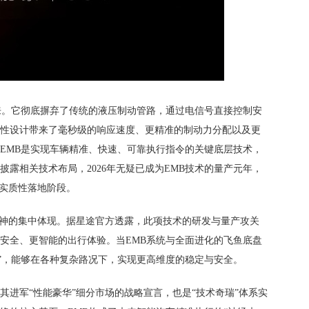
来。它彻底摒弃了传统的液压制动管路，通过电信号直接控制安
性设计带来了毫秒级的响应速度、更精准的制动力分配以及更
EMB是实现车辆精准、快速、可靠执行指令的关键底层技术，
露相关技术布局，2026年无疑已成为EMB技术的量产元年，
入实质性落地阶段。
精神的集中体现。据星途官方透露，此项技术的研发与量产攻关
安全、更智能的出行体验。当EMB系统与全面进化的飞鱼底盘
经”，能够在各种复杂路况下，实现更高维度的稳定与安全。
是其进军“性能豪华”细分市场的战略宣言，也是“技术奇瑞”体系实