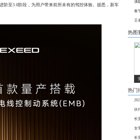
满
进阶至3.0阶段，为用户带来前所未有的驾控体验。据悉，新车
春
王
热图
热门
2
伙
长安
女
长安