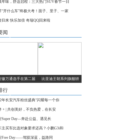
载年味，舒适启程：三大热门SUV春节一日
节“开什么车”终极大考！面子、里子、一家
者归来 快乐加倍 奇瑞QQ回来啦
要闻
安徽万通选手在第二届
比亚迪王朝系列旗舰轿
排行
022年长安汽车粉丝盛典“闪耀每一个你
伴 + | 共创美好，不负热爱，在长安
Super Day—奔赴公益、遇见长
车主买车比选对象要求还高？小鹏G3i和
Free Day——驾驭深蓝，益路同