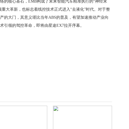
络的核心基石，EMB构成了未来智能汽车精准执行的“神经末
项重大革新，也标志着线控技术正式进入“去液化”时代。对于整
量产的大门，其意义堪比当年ABS的普及，有望加速推动产业向
术引领的驾控革命，即将由星途EX7拉开序幕。